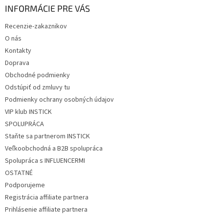
ä
INFORMÁCIE PRE VÁS
t
Recenzie-zakaznikov
i
O nás
e
Kontakty
Doprava
Obchodné podmienky
Odstúpiť od zmluvy tu
Podmienky ochrany osobných údajov
VIP klub INSTICK
SPOLUPRÁCA
Staňte sa partnerom INSTICK
Veľkoobchodná a B2B spolupráca
Spolupráca s INFLUENCERMI
OSTATNÉ
Podporujeme
Registrácia affiliate partnera
Prihlásenie affiliate partnera