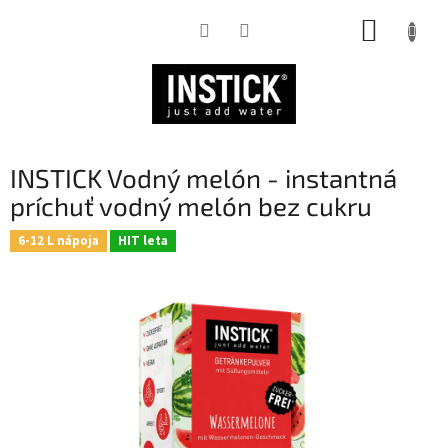
Prejsť
NÁKUP
na
obsah
KOŠÍK
INSTICK Vodný melón - instantná
príchuť vodný melón bez cukru
6-12 L nápoja
HIT leta