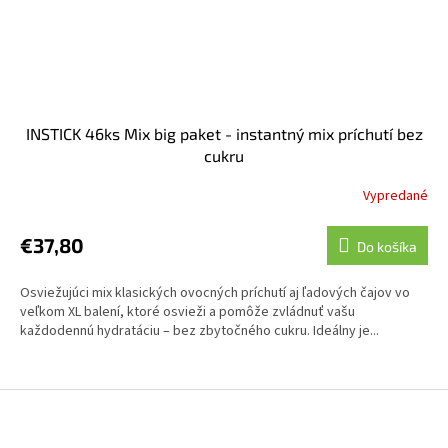
INSTICK 46ks Mix big paket - instantný mix príchutí bez
cukru
Vypredané
€37,80
Do košíka
Osviežujúci mix klasických ovocných príchutí aj ľadových čajov vo
veľkom XL balení, ktoré osvieži a pomôže zvládnuť vašu
každodennú hydratáciu – bez zbytočného cukru. Ideálny je...
Z
á
p