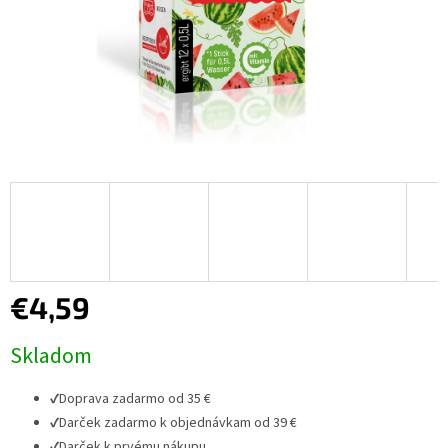
€4,59
Jednotková
Skladom
cena:
✔
Doprava zadarmo od 35 €
✔
Darček zadarmo k objednávkam od 39 €
✔
Darček k prvému nákupu