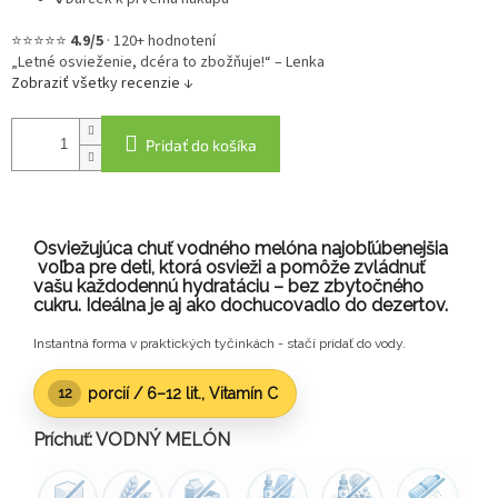
⭐⭐⭐⭐⭐
4.9/5
·
120+ hodnotení
„Letné osvieženie, dcéra to zbožňuje!“ – Lenka
Zobraziť všetky recenzie ↓
Pridať do košíka
Osviežujúca chuť vodného melóna najobľúbenejšia
voľba pre deti, ktorá osvieži a pomôže zvládnuť
vašu každodennú hydratáciu – bez zbytočného
cukru. Ideálna je aj ako dochucovadlo do dezertov.
Instantná forma v praktických tyčinkách - stačí pridať do vody.
porcií /
6–12 lit.
, Vitamín C
12
Príchuť: VODNÝ MELÓN