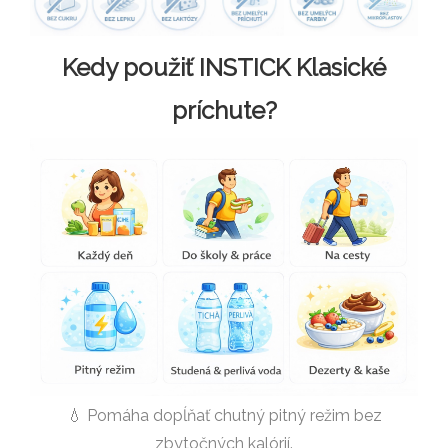
Kedy použiť INSTICK Klasické
príchute?
💧 Pomáha dopĺňať chutný pitný režim bez
zbytočných kalórií.