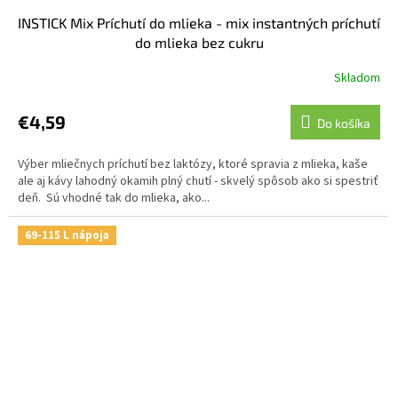
INSTICK Mix Príchutí do mlieka - mix instantných príchutí
do mlieka bez cukru
Skladom
€4,59
Do košíka
Výber mliečnych príchutí bez laktózy, ktoré spravia z mlieka, kaše
ale aj kávy lahodný okamih plný chutí - skvelý spôsob ako si spestriť
deň. Sú vhodné tak do mlieka, ako...
69-115 L nápoja