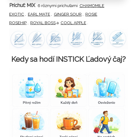
Príchuť: MIX
6 rôznymi príchuťami
CHAMOMILE
EXOTIC
,
EARL MATE
,
GINGER SOUR
,
ROSIE
ROSEHIP
,
ROYAL BOSS
a
COOL APPLE
.
Kedy sa hodí INSTICK Ľadový čaj?