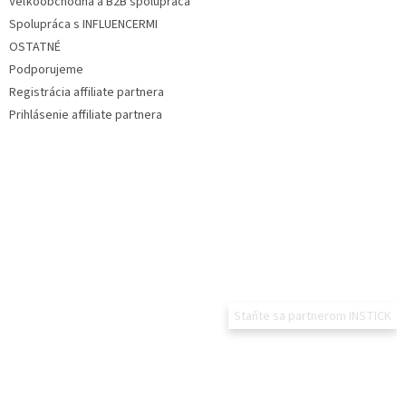
Veľkoobchodná a B2B spolupráca
Spolupráca s INFLUENCERMI
OSTATNÉ
Podporujeme
Registrácia affiliate partnera
Prihlásenie affiliate partnera
Staňte sa partnerom INSTICK