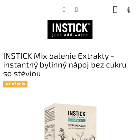
Prejsť
NÁKUP
na
obsah
KOŠÍK
INSTICK Mix balenie Extrakty -
instantný bylinný nápoj bez cukru
so stéviou
6 L nápoja