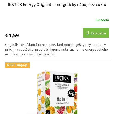
INSTICK Energy Original– energetický nápoj bez cukru
Skladom
Do košíka
€4,59
Originálna chuť,ktorá ťa nakopne, keď potrebuješ rýchly boost – v
práci, na cestách aj pred tréningom. Instantná forma energetického
nápoja v praktických tyčinkách -...
6-12 L nápoja