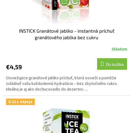
INSTICK Granátové jablko - instantná príchuť
granátového jablka bez cukru
Skladom
Do košíka
€4,59
Osviežujúce granátové jablko príchuť, ktorá osvieži a pomôže
zvládnuť vašu každodennú hydratáciu – bez zbytočného cukru.
Ideálna je aj ako dochucovadlo do dezertov. ...
6-12 L nápoja