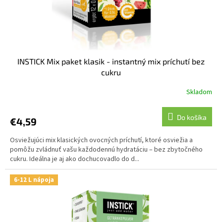
INSTICK Mix paket klasik - instantný mix príchutí bez
cukru
Skladom
Do košíka
€4,59
Osviežujúci mix klasických ovocných príchutí, ktoré osviežia a
pomôžu zvládnuť vašu každodennú hydratáciu – bez zbytočného
cukru. Ideálna je aj ako dochucovadlo do d...
6-12 L nápoja