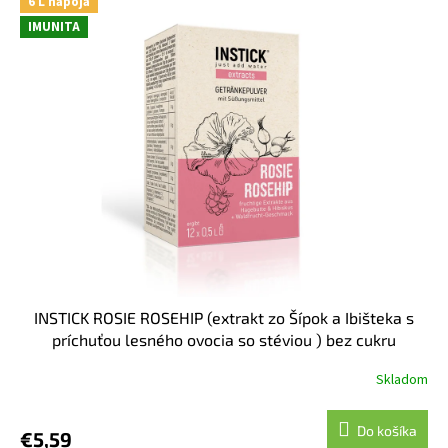
6 L nápoja
IMUNITA
INSTICK ROSIE ROSEHIP (extrakt zo Šípok a Ibišteka s
príchuťou lesného ovocia so stéviou ) bez cukru
Skladom
Do košíka
€5,59