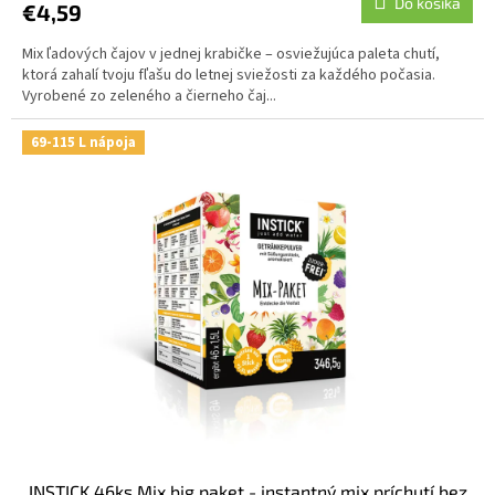
Do košíka
€4,59
Mix ľadových čajov v jednej krabičke – osviežujúca paleta chutí,
ktorá zahalí tvoju fľašu do letnej sviežosti za každého počasia.
Vyrobené zo zeleného a čierneho čaj...
69-115 L nápoja
INSTICK 46ks Mix big paket - instantný mix príchutí bez