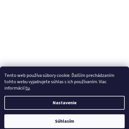
Tento web používa súbory cookie. Ďalším prechádzaním
tohto webu vyjadrujete súhlas s ich používaním. Viac
informácií
tu
.
Nastavenie
Vytvoril Shoptet
Súhlasím
Copyright 2026
instick.sk
. Všetky práva vyhradené.