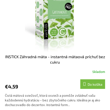
INSTICK Záhradná mäta - instantná mätaová príchuť bez
cukru
Skladom
Do košíka
€4,59
Čistá mätová sviežosť, ktorá osvieži a pomôže zvládnuť vašu
každodennú hydratáciu – bez zbytočného cukru. Ideálna je aj ako
dochucovadlo do dezertov. Instantná form...