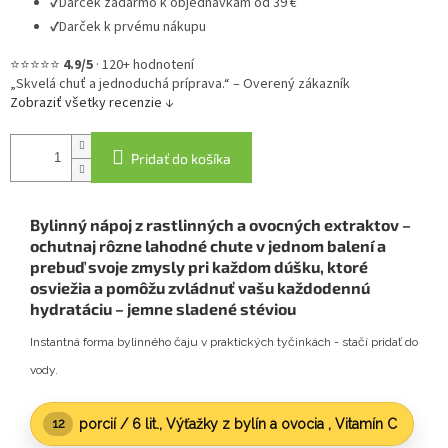
✔
Darček zadarmo k objednávkam od 39 €
✔
Darček k prvému nákupu
⭐⭐⭐⭐⭐
4.9/5
·
120+ hodnotení
„Skvelá chuť a jednoduchá príprava.“ – Overený zákazník
Zobraziť všetky recenzie ↓
Pridať do košíka
Bylinný nápoj z rastlinných a ovocných extraktov –
ochutnaj rôzne lahodné chute v jednom balení a
prebuď svoje zmysly pri každom dúšku,
ktoré
osviežia a pomôžu zvládnuť vašu každodennú
hydratáciu – jemne sladené stéviou
Instantná forma bylinného čaju v praktických tyčinkách - stačí pridať do
vody.
porcií /
6 lit.
, Výťažky z bylín a ovocia , Vitamín C
12