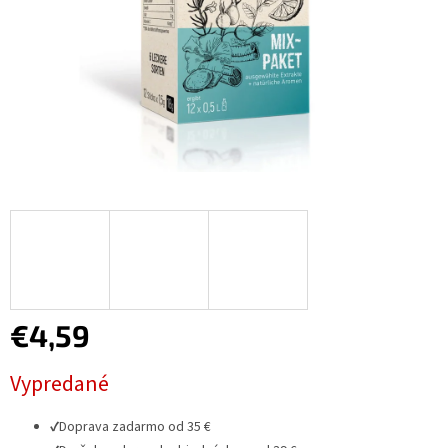
€4,59
Jednotková
Vypredané
cena:
✔
Doprava zadarmo od 35 €