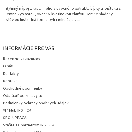
Bylinný nápoj z rastlinného a ovocného extraktu šípky a ibišteka s
jemne kyslastou, ovocno-kvetinovou chuťou. Jemne sladený
stéviou Instantná forma bylinného čaju v ...
Z
á
p
ä
INFORMÁCIE PRE VÁS
t
Recenzie-zakaznikov
i
O nás
e
Kontakty
Doprava
Obchodné podmienky
Odstúpiť od zmluvy tu
Podmienky ochrany osobných údajov
VIP klub INSTICK
SPOLUPRÁCA
Staňte sa partnerom INSTICK