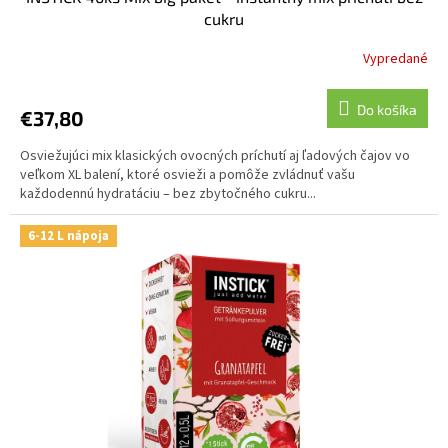
cukru
Vypredané
Do košíka
€37,80
Osviežujúci mix klasických ovocných príchutí aj ľadových čajov vo
veľkom XL balení, ktoré osvieži a pomôže zvládnuť vašu
každodennú hydratáciu – bez zbytočného cukru...
6-12 L nápoja