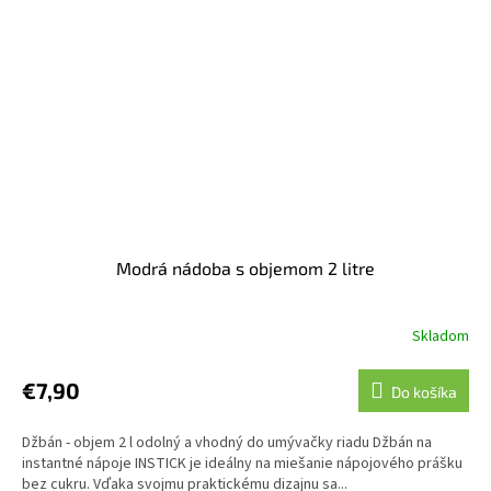
Modrá nádoba s objemom 2 litre
Skladom
€7,90
Do košíka
Džbán - objem 2 l odolný a vhodný do umývačky riadu Džbán na
instantné nápoje INSTICK je ideálny na miešanie nápojového prášku
bez cukru. Vďaka svojmu praktickému dizajnu sa...