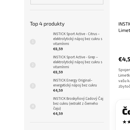
Top 4 produkty
INSTI
Limet
INSTICK Sport Active - Citrus –
čiern
elektrolytický nápoj bez cukru s
vitamínmi
€8,59
INSTICK Sport Active - Grep –
€4,
elektrolytický nápoj bez cukru s
vitamínmi
Spojen
€8,59
Limetk
INSTICK Energy Original–
vašu k
energetický nápoj bez cukru
zbytoč
€4,59
ľadovéh
INSTICK Broskyňový Ľadový Čaj
bez cukru (extrakt z čierneho
čaju)
Č
€4,59
★