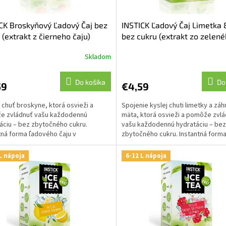
CK Broskyňový Ľadový Čaj bez
INSTICK Ľadový Čaj Limetka
 (extrakt z čierneho čaju)
bez cukru (extrakt zo zelen
čaju)
Skladom
Do košíka
Do
59
€4,59
 chuť broskyne, ktorá osvieži a
Spojenie kyslej chuti limetky a záh
e zvládnuť vašu každodennú
mäta, ktorá osvieži a pomôže zvl
áciu – bez zbytočného cukru.
vašu každodennú hydratáciu – bez
tná forma ľadového čaju v
zbytočného cukru. Instantná form
kých tyčinkách - stač...
ľadového čaju v pr...
L nápoja
6-12 L nápoja