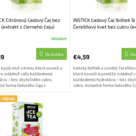
CK Citrónový Ľadový Čaj bez
INSTICK Ľadový Čaj Ibištek &
 (extrakt z čierneho čaju)
Čerešňový kvet bez cukru (ex
čierneho čaju)
Skladom
Do košíka
Do
59
€4,59
kyslá chuť citrónu, ktorá osvieži a
Exitický Ibištek a zvodný čerešňov
e zvládnuť vašu každodennú
ktorá osvieži a pomôže zvládnuť 
áciu – bez zbytočného cukru.
každodennú hydratáciu – bez zby
tná forma ľadového čaju v
cukru. Instantná forma ľadového ča
kých tyčinkách - ...
praktick...
L nápoja