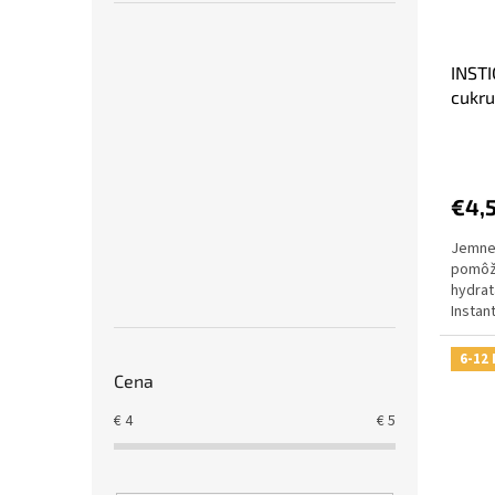
INSTI
cukru
€4,
Jemne 
pomôž
hydrat
Instan
praktic
6-12 
Cena
€
4
€
5