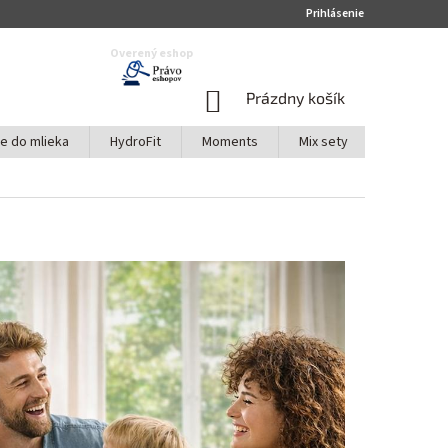
Prihlásenie
Overený eshop
NÁKUPNÝ
Prázdny košík
KOŠÍK
te do mlieka
HydroFit
Moments
Mix sety
Akciové s