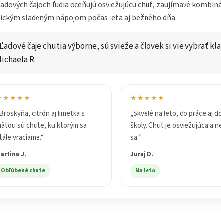
ľadových čajoch ľudia oceňujú osviežujúcu chuť, zaujímavé kombinác
sickým sladeným nápojom počas leta aj bežného dňa.
Ľadové čaje chutia výborne, sú svieže a človek si vie vybrať kl
ichaela R.
★★★★★
★★★★★
Broskyňa, citrón aj limetka s
„Skvelé na leto, do práce aj d
ätou sú chute, ku ktorým sa
školy. Chuť je osviežujúca a n
tále vraciame.“
sa.“
artina J.
Juraj D.
Obľúbené chute
Na leto
O