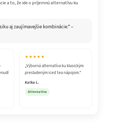
ie a to, že ide o príjemnú alternatívu ku
asiku aj zaujímavejšie kombinácie.“ –
★★★★★
o
„Výborná alternatíva ku klasickým
enudí
presladeným iced tea nápojom.“
Katka L.
Alternatíva