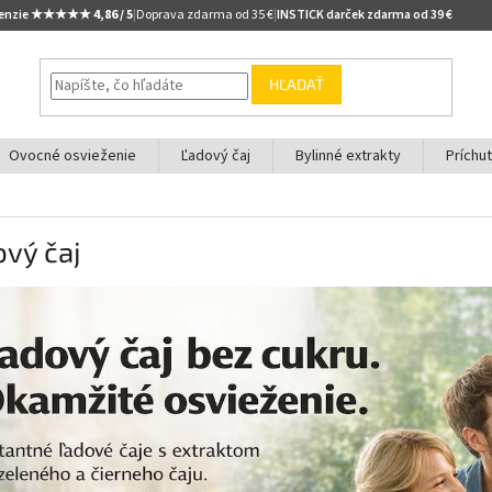
cenzie ★★★★★
4,86 / 5
|
Doprava zdarma od 35 €
|
INSTICK darček zdarma od 39 €
HĽADAŤ
Ovocné osvieženie
Ľadový čaj
Bylinné extrakty
Príchu
vý čaj