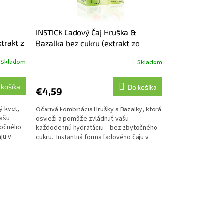
INSTICK Ľadový Čaj Hruška &
trakt z
Bazalka bez cukru (extrakt zo
zeleného čaju)
Skladom
Skladom
 košíka
Do košíka
€4,59
ý kvet,
Očarivá kombinácia Hrušky a Bazalky, ktorá
vašu
osvieži a pomôže zvládnuť vašu
točného
každodennú hydratáciu – bez zbytočného
ju v
cukru. Instantná forma ľadového čaju v
praktických ...