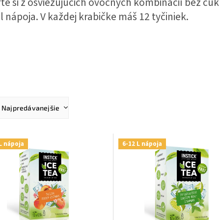
te si z osviežujúcich ovocných kombinácií bez cuk
 nápoja. V každej krabičke máš 12 tyčiniek.
Najpredávanejšie
Najlacnejšie
Najdrahšie
L nápoja
6-12 L nápoja
Abecedne