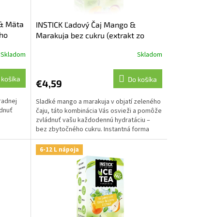
 & Mäta
INSTICK Ľadový Čaj Mango &
ého
Marakuja bez cukru (extrakt zo
zeleného čaju)
Skladom
Skladom
 košíka
Do košíka
€4,59
radnej
Sladké mango a marakuja v objatí zeleného
ádnuť
čaju, táto kombinácia Vás osvieži a pomôže
zvládnuť vašu každodennú hydratáciu –
a
bez zbytočného cukru. Instantná forma
ľado...
6-12 L nápoja