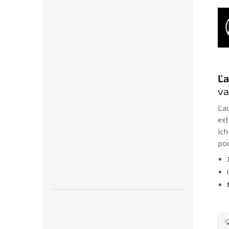
Ľa
va
Ľad
ext
ich
pod
