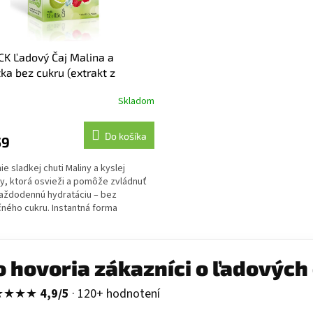
CK Ľadový Čaj Malina a
ka bez cukru (extrakt z
eho čaju)
Skladom
Do košíka
59
ie sladkej chuti Maliny a kyslej
y, ktorá osvieži a pomôže zvládnuť
aždodennú hydratáciu – bez
ného cukru. Instantná forma
o čaju v pr...
o hovoria zákazníci o ľadových
★★★★
4,9/5
· 120+ hodnotení