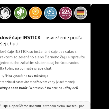
v
l
á
d
a
c
i
e
dové čaje INSTICK
– osvieženie podľa
p
šej chuti
r
v
ové čaje INSTICK sú instantné čaje bez cukru s
k
raktom zo zeleného alebo čierneho čaju. Pripravíte
y
 jednoducho zaliatím studenou aj horúcou vodou –
v
ý
ľa toho, na čo máte práve chuť.
p
1 tyčinka vystačí na
500 ml
nápoja
i
s
Intenzitu si nastavíte množstvom vody (viac/ menej)
u
Nízky obsah kalórií
a praktické balenie na každý deň

Tip:
Odporúčame dochutiť citrónom alebo limetkou pre