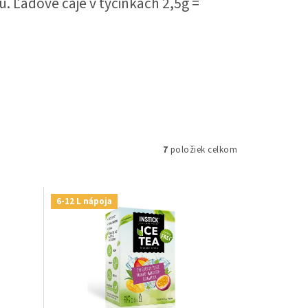
u. Ľadové čaje v tyčinkách 2,5g =
7
položiek celkom
6-12 L nápoja