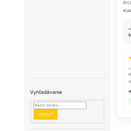
Pri 
kla
„
M
„
m
s
Vyhľadávanie
M
HĽADAŤ