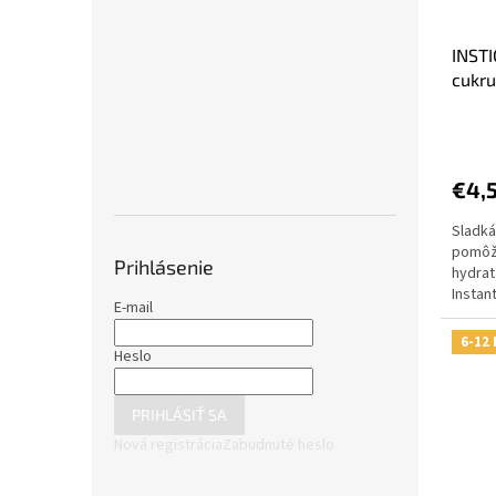
d
k
u
t
INSTI
k
o
cukru
t
v
o
v
€4,
Sladká
pomôž
Prihlásenie
hydrat
Instan
E-mail
praktic
6-12 
Heslo
PRIHLÁSIŤ SA
Nová registrácia
Zabudnuté heslo