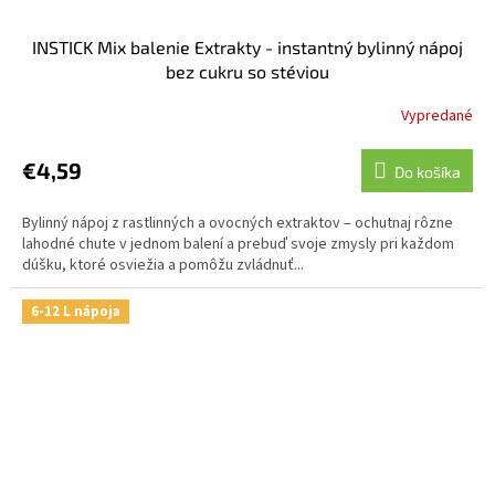
INSTICK Mix balenie Extrakty - instantný bylinný nápoj
bez cukru so stéviou
Vypredané
€4,59
Do košíka
Bylinný nápoj z rastlinných a ovocných extraktov – ochutnaj rôzne
lahodné chute v jednom balení a prebuď svoje zmysly pri každom
dúšku, ktoré osviežia a pomôžu zvládnuť...
6-12 L nápoja