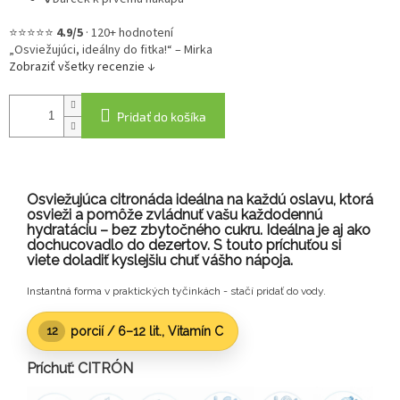
⭐⭐⭐⭐⭐
4.9/5
·
120+ hodnotení
„Osviežujúci, ideálny do fitka!“ – Mirka
Zobraziť všetky recenzie ↓
Pridať do košíka
Osviežujúca citronáda ideálna na každú oslavu, ktorá
osvieži a pomôže zvládnuť vašu každodennú
hydratáciu – bez zbytočného cukru. Ideálna je aj ako
dochucovadlo do dezertov. S touto príchuťou si
viete doladiť kyslejšiu chuť vášho nápoja.
Instantná forma v praktických tyčinkách - stačí pridať do vody.
porcií /
6–12 lit.
, Vitamín C
12
Príchuť: CITRÓN