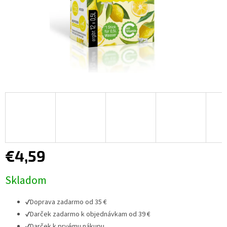
€4,59
Jednotková
Skladom
cena:
✔
Doprava zadarmo od 35 €
✔
Darček zadarmo k objednávkam od 39 €
✔
Darček k prvému nákupu