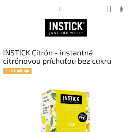
Prejsť
NÁKUP
na
obsah
KOŠÍK
INSTICK Citrón - instantná
citrónovou príchuťou bez cukru
6-12 L nápoja