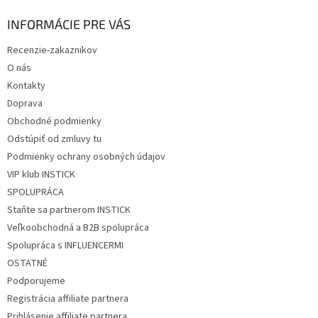
p
ä
INFORMÁCIE PRE VÁS
t
Recenzie-zakaznikov
i
O nás
e
Kontakty
Doprava
Obchodné podmienky
Odstúpiť od zmluvy tu
Podmienky ochrany osobných údajov
VIP klub INSTICK
SPOLUPRÁCA
Staňte sa partnerom INSTICK
Veľkoobchodná a B2B spolupráca
Spolupráca s INFLUENCERMI
OSTATNÉ
Podporujeme
Registrácia affiliate partnera
Prihlásenie affiliate partnera