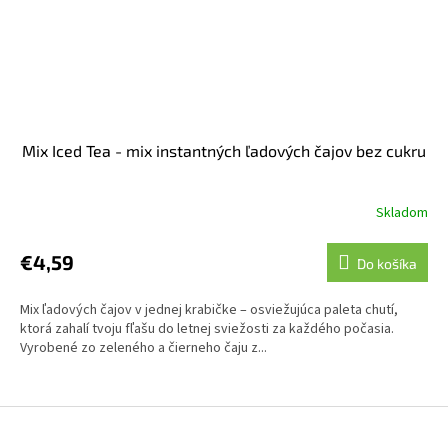
Mix Iced Tea - mix instantných ľadových čajov bez cukru
Skladom
€4,59
Do košíka
Mix ľadových čajov v jednej krabičke – osviežujúca paleta chutí,
ktorá zahalí tvoju fľašu do letnej sviežosti za každého počasia.
Vyrobené zo zeleného a čierneho čaju z...
Z
á