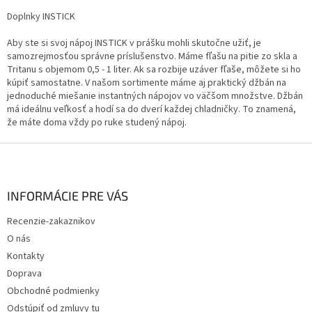
v
l
Doplnky INSTICK
á
d
Aby ste si svoj nápoj INSTICK v prášku mohli skutočne užiť, je
a
samozrejmosťou správne príslušenstvo. Máme fľašu na pitie zo skla a
c
Tritanu s objemom 0,5 - 1 liter. Ak sa rozbije uzáver fľaše, môžete si ho
i
kúpiť samostatne. V našom sortimente máme aj praktický džbán na
e
jednoduché miešanie instantných nápojov vo väčšom množstve. Džbán
p
má ideálnu veľkosť a hodí sa do dverí každej chladničky. To znamená,
r
že máte doma vždy po ruke studený nápoj.
v
k
Z
y
á
v
p
ý
ä
INFORMÁCIE PRE VÁS
p
t
i
Recenzie-zakaznikov
i
s
O nás
u
e
Kontakty
Doprava
Obchodné podmienky
Odstúpiť od zmluvy tu