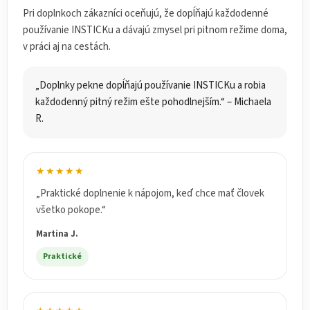
Pri doplnkoch zákazníci oceňujú, že dopĺňajú každodenné
používanie INSTICKu a dávajú zmysel pri pitnom režime doma,
v práci aj na cestách.
„Doplnky pekne dopĺňajú používanie INSTICKu a robia
každodenný pitný režim ešte pohodlnejším.“ – Michaela
R.
★★★★★
„Praktické doplnenie k nápojom, keď chce mať človek
všetko pokope.“
Martina J.
Praktické