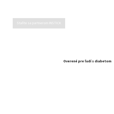
Staňte sa partnerom INSTICK
Overené pre ľudí s diabetom