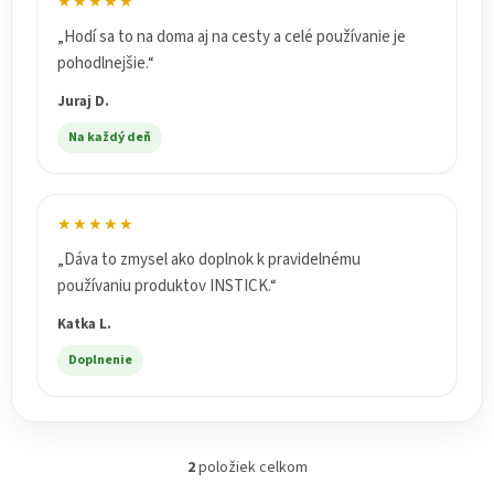
★★★★★
„Hodí sa to na doma aj na cesty a celé používanie je
pohodlnejšie.“
Juraj D.
Na každý deň
★★★★★
„Dáva to zmysel ako doplnok k pravidelnému
používaniu produktov INSTICK.“
Katka L.
Doplnenie
2
položiek celkom
O