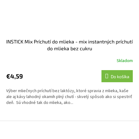
INSTICK Mix Príchutí do mlieka - mix instantných príchutí
do mlieka bez cukru
Skladom
€4,59
Do košíka
Výber mliečnych príchutí bez laktózy, ktoré spravia z mlieka, kaše
ale aj kávy lahodný okamih plný chutí - skvelý spôsob ako si spestriť
deň. Sú vhodné tak do mlieka, ako...
Z
á
p