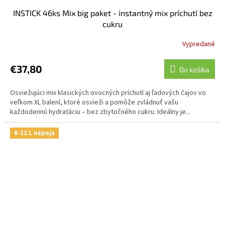
INSTICK 46ks Mix big paket - instantný mix príchutí bez
cukru
Vypredané
€37,80
Do košíka
Osviežujúci mix klasických ovocných príchutí aj ľadových čajov vo
veľkom XL balení, ktoré osvieži a pomôže zvládnuť vašu
každodennú hydratáciu – bez zbytočného cukru. Ideálny je...
6-12 L nápoja