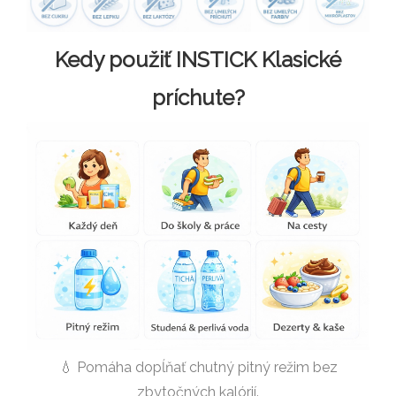
Kedy použiť INSTICK Klasické
príchute?
💧 Pomáha dopĺňať chutný pitný režim bez
zbytočných kalórií.