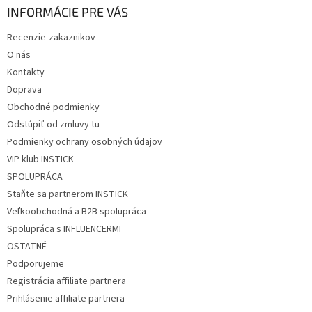
ä
INFORMÁCIE PRE VÁS
t
Recenzie-zakaznikov
i
O nás
e
Kontakty
Doprava
Obchodné podmienky
Odstúpiť od zmluvy tu
Podmienky ochrany osobných údajov
VIP klub INSTICK
SPOLUPRÁCA
Staňte sa partnerom INSTICK
Veľkoobchodná a B2B spolupráca
Spolupráca s INFLUENCERMI
OSTATNÉ
Podporujeme
Registrácia affiliate partnera
Prihlásenie affiliate partnera