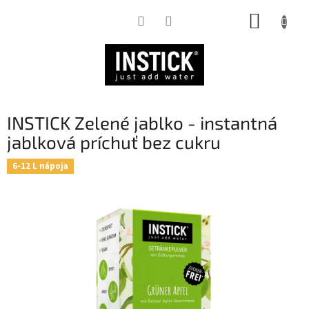
Prejsť
NÁKUP
na
obsah
KOŠÍK
INSTICK Zelené jablko - instantná
jablková príchuť bez cukru
6-12 L nápoja