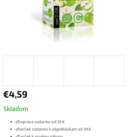
€4,59
Jednotková
Skladom
cena:
✔
Doprava zadarmo od 35 €
✔
Darček zadarmo k objednávkam od 39 €
✔
Darček k prvému nákupu