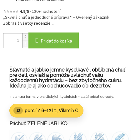
⭐⭐⭐⭐⭐
4.9/5
·
120+ hodnotení
„Skvelá chuť a jednoduchá príprava.“ – Overený zákazník
Zobraziť všetky recenzie ↓
Pridať do košíka
Šťavnaté a jablko jemne kyselkavé , obľúbená chuť
pre deti, osvieži a pomôže zvládnuť vašu
každodennú hydratáciu – bez zbytočného cukru.
Ideálna je aj ako dochucovadlo do dezertov.
Instantná forma v praktických tyčinkách - stačí pridať do vody.
porcií /
6–12 lit.
, Vitamín C
12
Príchuť: ZELENÉ JABLKO