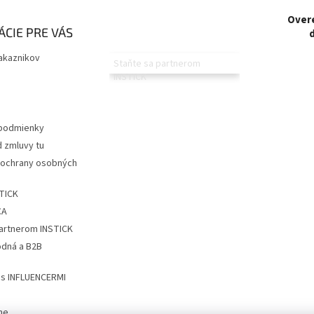
Overe
CIE PRE VÁS
akaznikov
Staňte sa partnerom
INSTICK
podmienky
 zmluvy tu
ochrany osobných
STICK
CA
partnerom INSTICK
dná a B2B
 s INFLUENCERMI
me