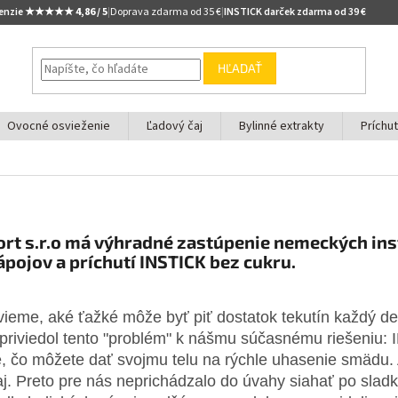
cenzie ★★★★★
4,86 / 5
|
Doprava zdarma od 35 €
|
INSTICK darček zdarma od 39 €
HĽADAŤ
Ovocné osvieženie
Ľadový čaj
Bylinné extrakty
Príchu
rt s.r.o má výhradné zastúpenie nemeckých in
pojov a príchutí INSTICK bez cukru.
 vieme, aké ťažké môže byť piť dostatok tekutín každý d
priviedol tento "problém" k nášmu súčasnému riešeniu:
ie, čo môžete dať svojmu telu na rýchle uhasenie smädu. 
aj. Preto pre nás neprichádzalo do úvahy siahať po slad