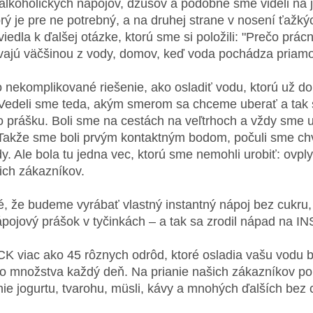
koholických nápojov, džúsov a podobne sme videli na j
rý je pre ne potrebný, a na druhej strane v nosení ťažkýc
iedla k ďalšej otázke, ktorú sme si položili: "Prečo prá
ávajú väčšinou z vody, domov, keď voda pochádza priam
o nekomplikované riešenie, ako osladiť vodu, ktorú už
. Vedeli sme teda, akým smerom sa chceme uberať a tak 
ho prášku. Boli sme na cestách na veľtrhoch a vždy sme u
Takže sme boli prvým kontaktným bodom, počuli sme chvál
. Ale bola tu jedna vec, ktorú sme nemohli urobiť: ovply
šich zákazníkov.
, že budeme vyrábať vlastný instantný nápoj bez cukru, 
pojový prášok v tyčinkách – a tak sa zrodil nápad na I
K viac ako 45 rôznych odrôd, ktoré osladia vašu vodu b
ho množstva každý deň. Na prianie našich zákazníkov po
ie jogurtu, tvarohu, müsli, kávy a mnohých ďalších bez 