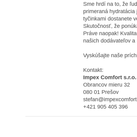
Sme hrdí na to, že ľu
primeraná hydratácia 
tyčinkami dostanete v
Skutočnosť, že ponúk
Práve naopak! Kvalita
našich dodávateľov a 
Vyskúšajte naše prích
Kontakt:
Impex Comfort s.r.o.
Obrancov mieru 32
080 01 Prešov
stefan@impexcomfort
+421 905 405 396
Z
á
p