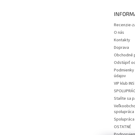
ä
t
INFORMÁ
i
e
Recenzie-z
O nás
Kontakty
Doprava
Obchodné 
Odstúpiť od
Podmienky 
údajov
VIP klub IN
SPOLUPRÁ
Staňte sa 
Veľkoobcho
spolupráca
Spolupráca
OSTATNÉ
Podporuje