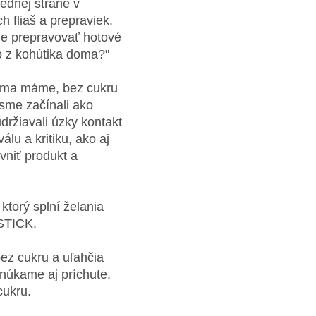
ednej strane v
h fliaš a prepraviek.
cne prepravovať hotové
o z kohútika doma?"
 doma máme, bez cukru
sme začínali ako
držiavali úzky kontakt
u a kritiku, ako aj
vniť produkt a
ktorý splní želania
NSTICK.
ez cukru a uľahčia
núkame aj príchute,
cukru.