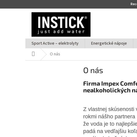
Re
Prejsť
na
obsah
Sport Active – elektrolyty
Energetické nápoje
Domov
O nás
O nás
Firma Impex Comfo
nealkoholických ná
Z vlastnej skúsenosti
rokmi nášho partnera 
že voda je to najlepš
padá na vedľajšiu koľ