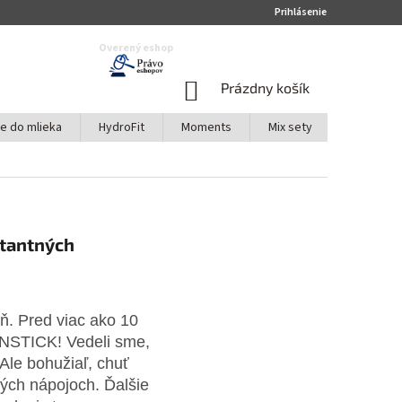
Prihlásenie
Overený eshop
NÁKUPNÝ
Prázdny košík
KOŠÍK
te do mlieka
HydroFit
Moments
Mix sety
Akciové s
stantných
eň. Pred viac ako 10
 INSTICK! Vedeli sme,
Ale bohužiaľ, chuť
kých nápojoch. Ďalšie