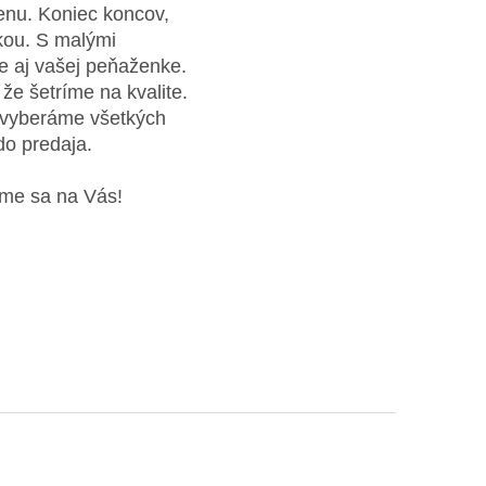
enu. Koniec koncov,
kou. S malými
le aj vašej peňaženke.
e šetríme na kvalite.
o vyberáme všetkých
do predaja.
íme sa na Vás!