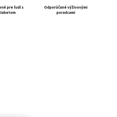
né pre ľudí s
Odporúčané výživovými
diabetom
poradcami