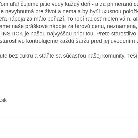
ďom uľahčujeme pitie vody každý deň - a za primeranú c
je nevyhnutná pre život a nemala by byť luxusnou polož
eľa nápoja za málo peňazí. To robí radosť nielen vám, a
ame naše práškové nápoje za férovú cenu, neznamená, ž
 INSTICK je našou najvyššou prioritou. Preto starostliv
starostlivo kontrolujeme každú šaržu pred jej uvedením 
ute bez cukru a staňte sa súčasťou našej komunity. Teš
.sk