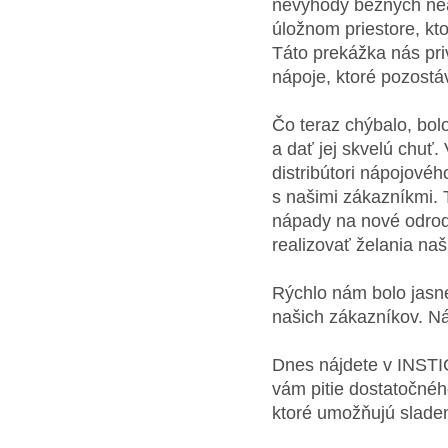
nevýhody bežných neal
úložnom priestore, kto
Táto prekážka nás priv
nápoje, ktoré pozost
Čo teraz chýbalo, bol
a dať jej skvelú chuť
distribútori nápojové
s našimi zákazníkmi. 
nápady na nové odrody
realizovať želania na
Rýchlo nám bolo jasné
našich zákazníkov. Ná
Dnes nájdete v INSTIC
vám pitie dostatočné
ktoré umožňujú sladen