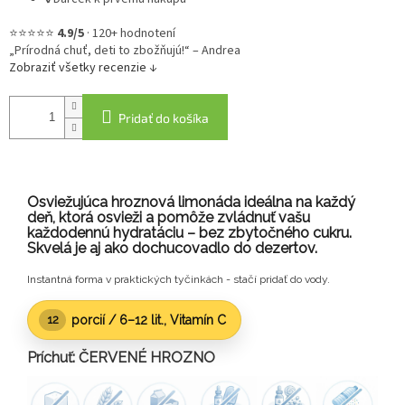
⭐⭐⭐⭐⭐
4.9/5
·
120+ hodnotení
„Prírodná chuť, deti to zbožňujú!“ – Andrea
Zobraziť všetky recenzie ↓
Pridať do košíka
Osviežujúca hroznová limonáda ideálna na každý
deň, ktorá osvieži a pomôže zvládnuť vašu
každodennú hydratáciu – bez zbytočného cukru.
Skvelá je aj ako dochucovadlo do dezertov.
Instantná forma v praktických tyčinkách - stačí pridať do vody.
porcií /
6–12 lit.
, Vitamín C
12
Príchuť: ČERVENÉ HROZNO