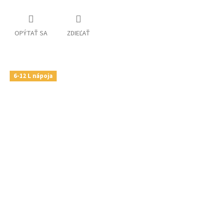
OPÝTAŤ SA
ZDIEĽAŤ
6-12 L nápoja