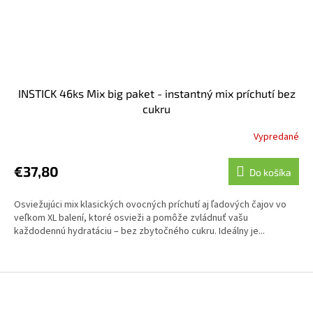
INSTICK 46ks Mix big paket - instantný mix príchutí bez
cukru
Vypredané
€37,80
Do košíka
Osviežujúci mix klasických ovocných príchutí aj ľadových čajov vo
veľkom XL balení, ktoré osvieži a pomôže zvládnuť vašu
každodennú hydratáciu – bez zbytočného cukru. Ideálny je...
Z
á
p