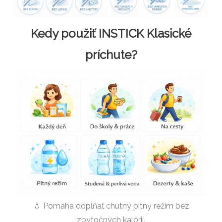
Kedy použiť INSTICK Klasické
príchute?
💧 Pomáha dopĺňať chutný pitný režim bez
zbytočných kalórií.