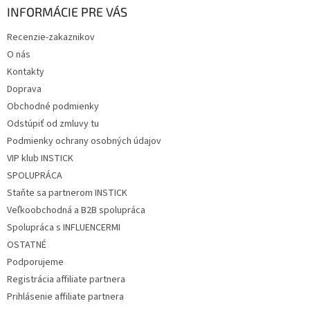
ä
INFORMÁCIE PRE VÁS
t
Recenzie-zakaznikov
i
O nás
e
Kontakty
Doprava
Obchodné podmienky
Odstúpiť od zmluvy tu
Podmienky ochrany osobných údajov
VIP klub INSTICK
SPOLUPRÁCA
Staňte sa partnerom INSTICK
Veľkoobchodná a B2B spolupráca
Spolupráca s INFLUENCERMI
OSTATNÉ
Podporujeme
Registrácia affiliate partnera
Prihlásenie affiliate partnera