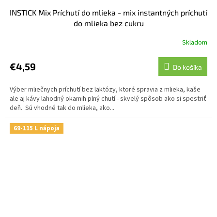
INSTICK Mix Príchutí do mlieka - mix instantných príchutí
do mlieka bez cukru
Skladom
€4,59
Do košíka
Výber mliečnych príchutí bez laktózy, ktoré spravia z mlieka, kaše
ale aj kávy lahodný okamih plný chutí - skvelý spôsob ako si spestriť
deň. Sú vhodné tak do mlieka, ako...
69-115 L nápoja