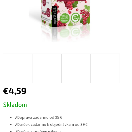
€4,59
Jednotková
Skladom
cena:
✔
Doprava zadarmo od 35 €
✔
Darček zadarmo k objednávkam od 39 €
✔
Darček k prvému nákupu