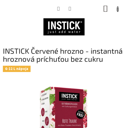
Prejsť
NÁKUP
na
obsah
KOŠÍK
INSTICK Červené hrozno - instantná
hroznová príchuťou bez cukru
6-12 L nápoja