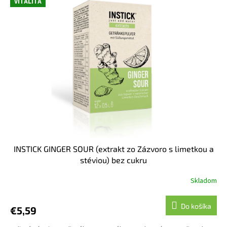
VITALITA
i
p
Abecedne
e
i
p
s
r
p
o
r
d
o
u
d
k
u
t
k
o
t
v
o
v
INSTICK GINGER SOUR (extrakt zo Zázvoro s limetkou a
stéviou) bez cukru
Skladom
Do košíka
€5,59