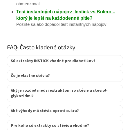
obmedzovať
Test instantných nápojov: Instick vs Bolero –
ktorý je lepší na každodenné pitie?
Pozrite sa ako dopadol test instantných nápojov
FAQ: Často kladené otázky
Sú extrakty INSTICK vhodné pre diabetikov?
Čo je vlastne stévia?
Aký je rozdiel medzi extraktom zo stévie a steviol-
glykozidmi?
Aké výhody má stévia oproti cukru?
Pre koho sú extrakty so stéviou vhodné?