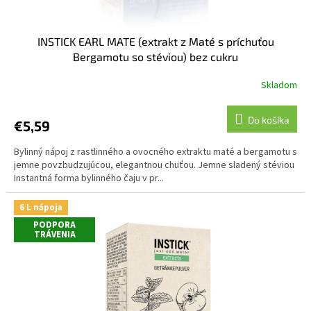
INSTICK EARL MATE (extrakt z Maté s príchuťou
Bergamotu so stéviou) bez cukru
Skladom
Do košíka
€5,59
Bylinný nápoj z rastlinného a ovocného extraktu maté a bergamotu s
jemne povzbudzujúcou, elegantnou chuťou. Jemne sladený stéviou
Instantná forma bylinného čaju v pr...
6 L nápoja
PODPORA
TRÁVENIA