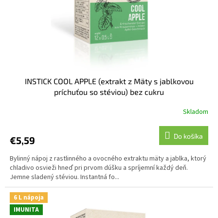
INSTICK COOL APPLE (extrakt z Mäty s jablkovou
príchuťou so stéviou) bez cukru
Skladom
Do košíka
€5,59
Bylinný nápoj z rastlinného a ovocného extraktu mäty a jablka, ktorý
chladivo osvieži hneď pri prvom dúšku a spríjemní každý deň.
Jemne sladený stéviou. Instantná fo...
6 L nápoja
IMUNITA