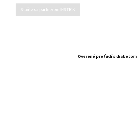
Staňte sa partnerom INSTICK
Overené pre ľudí s diabetom