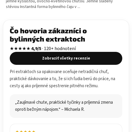
jemne kyslastou, ovocno-kvetinovou chuťou. Jemne sladený
stéviou Instantná forma bylinného čaju v ...
Čo hovoria zákazníci o
bylinných extraktoch
★★★★★
4,9/5
· 120+ hodnotení
Zobraziť všetky recenzie
Pri extraktoch sa opakovane oceňuje netradičná chuť,
praktické dávkovanie a to, že si ich ľudia berú do práce, na
cesty aj ako príjemné spestrenie pitného režimu.
„Zaujímavé chute, praktické tyčinky a príjemná zmena
oproti bežným nápojom.“ – Michaela R.