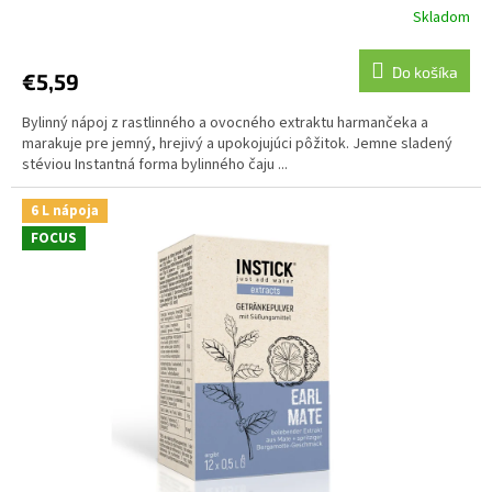
Skladom
Do košíka
€5,59
Bylinný nápoj z rastlinného a ovocného extraktu harmančeka a
marakuje pre jemný, hrejivý a upokojujúci pôžitok. Jemne sladený
stéviou Instantná forma bylinného čaju ...
6 L nápoja
FOCUS