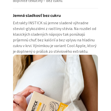
doplníte tekutiny – bez cukru.
Jemná sladkosť bez cukru
Extrakty INSTICK sú jemne sladené výhradne
steviol-glykozidmi z rastliny stévia. Na rozdiel od
klasických sladených nápojov tak ponúkajú
príjemnú chuť bez kalórií a bez vplyvu na hladinu
cukru v krvi. Výnimkou je variant Cool Apple, ktorý
je doplnený o prášok zo stéviového extraktu.