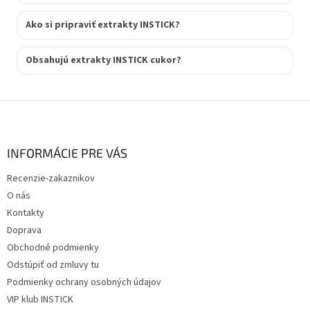
Ako si pripraviť extrakty INSTICK?
Obsahujú extrakty INSTICK cukor?
Z
á
p
ä
INFORMÁCIE PRE VÁS
t
Recenzie-zakaznikov
i
O nás
e
Kontakty
Doprava
Obchodné podmienky
Odstúpiť od zmluvy tu
Podmienky ochrany osobných údajov
VIP klub INSTICK