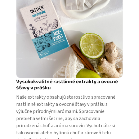
v
ý
p
i
s
u
Vysokokvalitné rastlinné extrakty a ovocné
šťavy v prášku
Naše extrakty obsahujú starostlivo spracované
rastlinné extrakty a ovocné šťavy v prášku s
výlučne prírodnými arómami. Spracovanie
prebieha veľmi šetrne, aby sa zachovala
prirodzená chuť a aróma surovín. Vychutnáte si
tak ovocnú alebo bylinnú chuť a zároveň telu