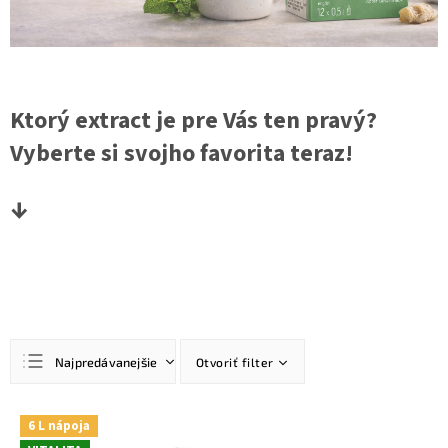
Ktorý extract je pre Vás ten pravý?
Vyberte si svojho favorita teraz!
↓
R
Najpredávanejšie
Otvoriť filter
a
d
Najlacnejšie
e
V
6 L nápoja
n
ý
Najdrahšie