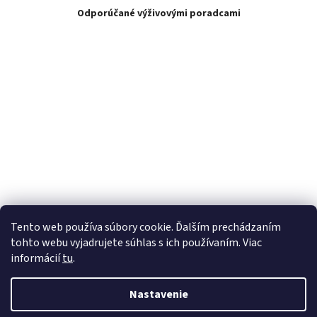
Odporúčané výživovými poradcami
Tento web používa súbory cookie. Ďalším prechádzaním
tohto webu vyjadrujete súhlas s ich používaním. Viac
informácií
tu
.
Nastavenie
Vytvoril Shoptet