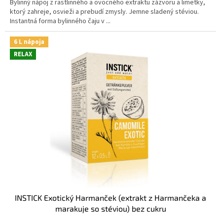
Bylinný nápoj z rastlinného a ovocného extraktu zázvoru a limetky,
ktorý zahreje, osvieži a prebudí zmysly. Jemne sladený stéviou.
Instantná forma bylinného čaju v ...
6 L nápoja
RELAX
INSTICK Exotický Harmanček (extrakt z Harmančeka a
marakuje so stéviou) bez cukru