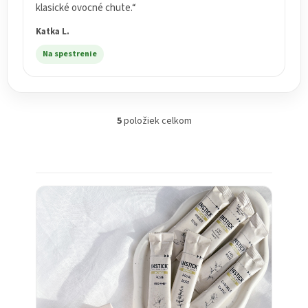
klasické ovocné chute.“
Katka L.
Na spestrenie
5
položiek celkom
O
v
l
á
d
a
c
i
e
p
r
v
k
y