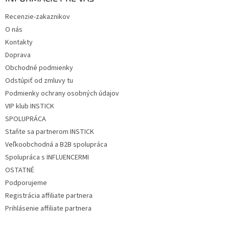
t
Recenzie-zakaznikov
i
O nás
e
Kontakty
Doprava
Obchodné podmienky
Odstúpiť od zmluvy tu
Podmienky ochrany osobných údajov
VIP klub INSTICK
SPOLUPRÁCA
Staňte sa partnerom INSTICK
Veľkoobchodná a B2B spolupráca
Spolupráca s INFLUENCERMI
OSTATNÉ
Podporujeme
Registrácia affiliate partnera
Prihlásenie affiliate partnera