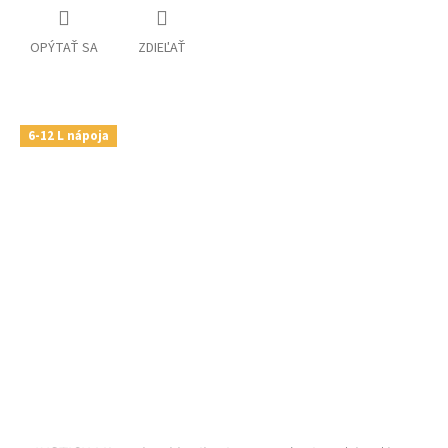
OPÝTAŤ SA
ZDIEĽAŤ
6-12 L nápoja