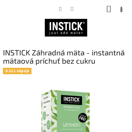
Prejsť
NÁKUP
na
obsah
KOŠÍK
INSTICK Záhradná mäta - instantná
mätaová príchuť bez cukru
6-12 L nápoja