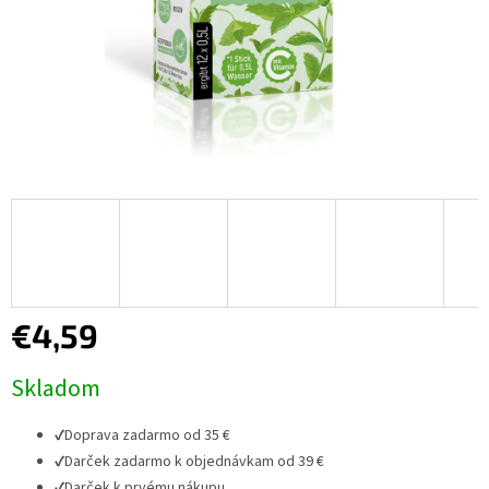
€4,59
Jednotková
Skladom
cena:
✔
Doprava zadarmo od 35 €
✔
Darček zadarmo k objednávkam od 39 €
✔
Darček k prvému nákupu