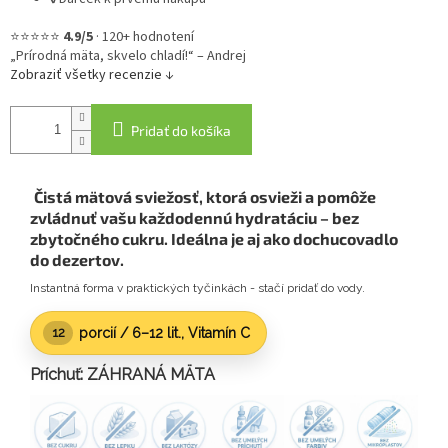
⭐⭐⭐⭐⭐
4.9/5
·
120+ hodnotení
„Prírodná mäta, skvelo chladí!“ – Andrej
Zobraziť všetky recenzie ↓
Pridať do košíka
Čistá mätová sviežosť
, ktorá osvieži a pomôže
zvládnuť vašu každodennú hydratáciu – bez
zbytočného cukru. Ideálna je aj ako dochucovadlo
do dezertov.
Instantná forma v praktických tyčinkách - stačí pridať do vody.
porcií /
6–12 lit.
, Vitamín C
12
Príchuť: ZÁHRANÁ MÄTA