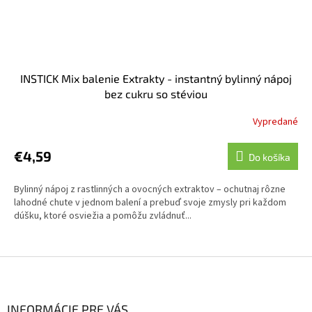
INSTICK Mix balenie Extrakty - instantný bylinný nápoj
bez cukru so stéviou
Vypredané
€4,59
Do košíka
Bylinný nápoj z rastlinných a ovocných extraktov – ochutnaj rôzne
lahodné chute v jednom balení a prebuď svoje zmysly pri každom
dúšku, ktoré osviežia a pomôžu zvládnuť...
Z
á
p
ä
INFORMÁCIE PRE VÁS