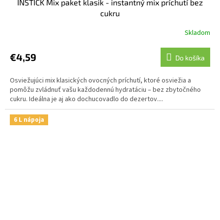
INSTICK Mix paket klasik - instantný mix príchutí bez
cukru
Skladom
€4,59
Do košíka
Osviežujúci mix klasických ovocných príchutí, ktoré osviežia a
pomôžu zvládnuť vašu každodennú hydratáciu – bez zbytočného
cukru. Ideálna je aj ako dochucovadlo do dezertov....
6 L nápoja