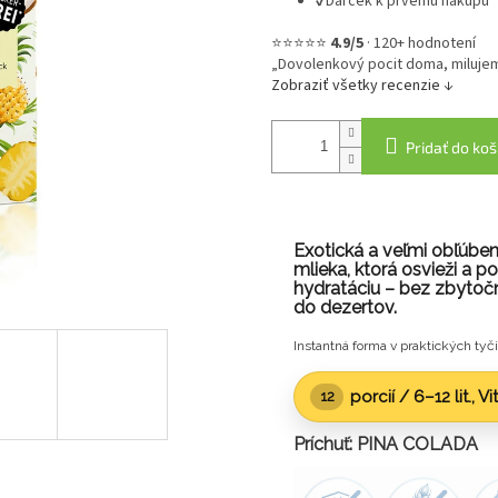
✔
Darček k prvému nákupu
⭐⭐⭐⭐⭐
4.9/5
·
120+ hodnotení
„Dovolenkový pocit doma, milujem
Zobraziť všetky recenzie ↓
Pridať do koš
Exotická a veľmi obľúbe
mlieka, ktorá osvieži a
hydratáciu – bez zbytočn
do dezertov.
Instantná forma v praktických tyči
porcií /
6–12 lit.
, V
12
Príchuť: PINA COLADA