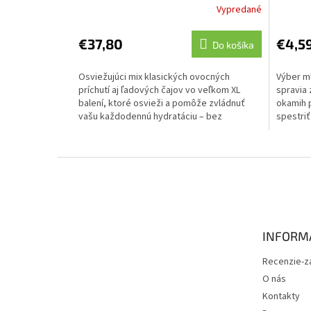
Vypredané
€37,80
€4,5
Do košíka
Osviežujúci mix klasických ovocných
Výber ml
príchutí aj ľadových čajov vo veľkom XL
spravia 
balení, ktoré osvieži a pomôže zvládnuť
okamih p
vašu každodennú hydratáciu – bez
spestriť
zbytočného cukru. Ideálny je...
ako...
Z
á
p
ä
t
INFORMÁ
i
e
Recenzie-z
O nás
Kontakty