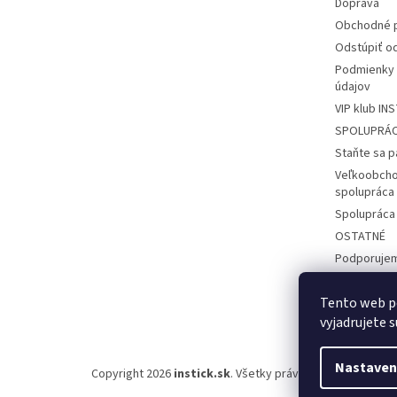
Doprava
Obchodné 
Odstúpiť od
Podmienky 
údajov
VIP klub IN
SPOLUPRÁ
Staňte sa 
Veľkoobcho
spolupráca
Spolupráca
OSTATNÉ
Podporuje
Registrácia 
Tento web p
Prihlásenie 
vyjadrujete s
Nastaven
Copyright 2026
instick.sk
. Všetky práva vyhradené.