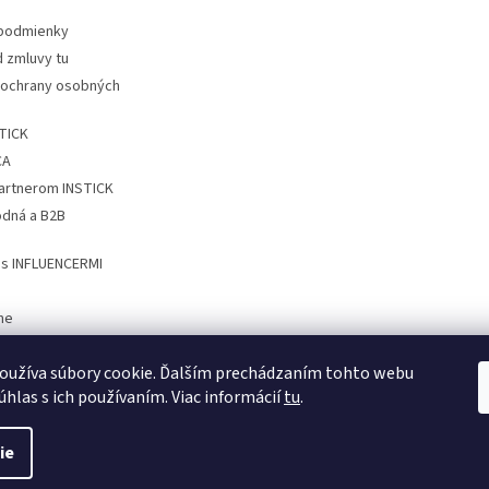
podmienky
 zmluvy tu
ochrany osobných
STICK
CA
partnerom INSTICK
dná a B2B
 s INFLUENCERMI
me
affiliate partnera
oužíva súbory cookie. Ďalším prechádzaním tohto webu
affiliate partnera
úhlas s ich používaním. Viac informácií
tu
.
ie