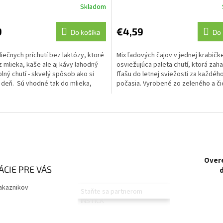
Skladom
9
€4,59
Do košíka
Do 
iečnych príchutí bez laktózy, ktoré
Mix ľadových čajov v jednej krabičk
z mlieka, kaše ale aj kávy lahodný
osviežujúca paleta chutí, ktorá zahal
lný chutí - skvelý spôsob ako si
fľašu do letnej sviežosti za každéh
 deň. Sú vhodné tak do mlieka,
počasia. Vyrobené zo zeleného a č
čaju z...
Overe
CIE PRE VÁS
akaznikov
Staňte sa partnerom
INSTICK