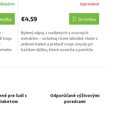
Skladom
Vypredané
€4,59
košíka
Do košíka
e –
Bylinný nápoj z rastlinných a ovocných
í tvoju
extraktov – ochutnaj rôzne lahodné chute v
o
jednom balení a prebuď svoje zmysly pri
ierneho
každom dúšku, ktoré osviežia a pomôžu
zvládnuť...
né pre ľudí s
Odporúčané výživovými
diabetom
poradcami