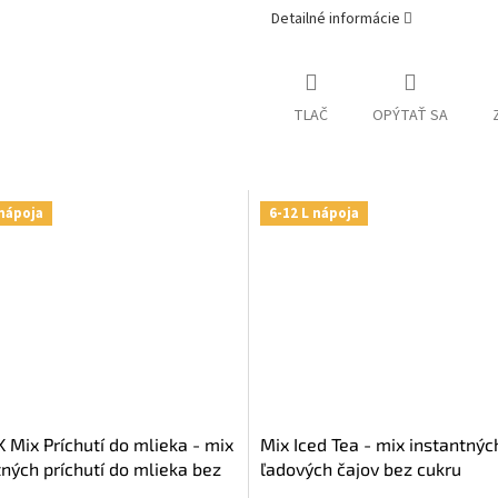
Detailné informácie
TLAČ
OPÝTAŤ SA
 nápoja
6-12 L nápoja
K Mix Príchutí do mlieka - mix
Mix Iced Tea - mix instantnýc
tných príchutí do mlieka bez
ľadových čajov bez cukru