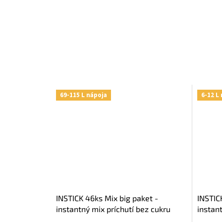
69-115 L nápoja
6-12 L
INSTICK 46ks Mix big paket -
INSTIC
instantný mix príchutí bez cukru
instan
cukru