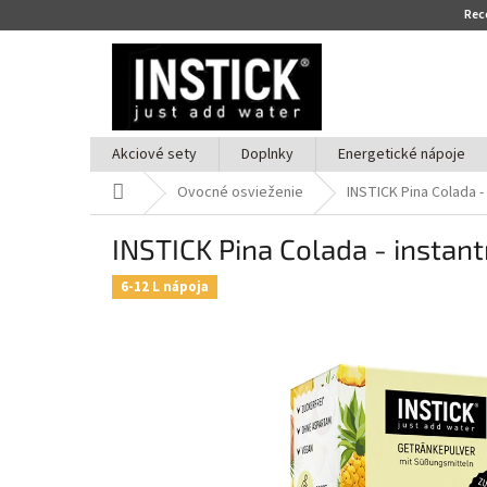
Re
Prejsť
na
obsah
Akciové sety
Doplnky
Energetické nápoje
Domov
Ovocné osvieženie
INSTICK Pina Colada -
INSTICK Pina Colada - instant
6-12 L nápoja