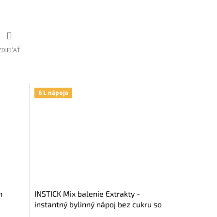
ZDIEĽAŤ
6 L nápoja
h
INSTICK Mix balenie Extrakty -
instantný bylinný nápoj bez cukru so
stéviou