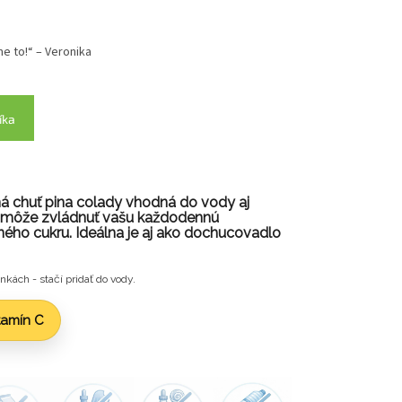
e to!“ – Veronika
íka
ná chuť pina colady vhodná do vody aj
 pomôže zvládnuť vašu každodennú
ého cukru. Ideálna je aj ako dochucovadlo
nkách - stačí pridať do vody.
itamín C