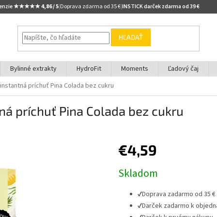
cenzie ★★★★★
4,86 / 5
|
Doprava zdarma od 35 €
|
INSTICK darček zdarma od 39 €
HĽADAŤ
Bylinné extrakty
HydroFit
Moments
Ľadový čaj
 instantná príchuť Pina Colada bez cukru
ná príchuť Pina Colada bez cukru
€4,59
Jednotková
Skladom
cena:
✔
Doprava zadarmo od 35 €
✔
Darček zadarmo k objedn