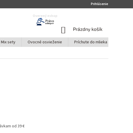
Prihlásenie
Overený eshop
NÁKUPNÝ
Prázdny košík
KOŠÍK
Mix sety
Ovocné osvieženie
Príchute do mlieka
Sport A
ávkam od 39 €