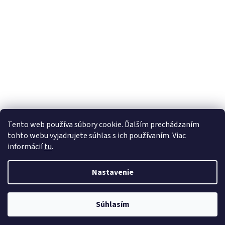
Tento web používa súbory cookie. Ďalším prechádzaním
tohto webu vyjadrujete súhlas s ich používaním. Viac
informácií
tu
.
Nastavenie
Vytvoril Shoptet
Súhlasím
Copyright 2026
instick.sk
. Všetky práva vyhradené.