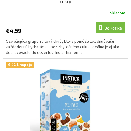
cukru
Skladom
Do košíka
€4,59
Osviežujúca grapefruitová chuť , ktorá pomôže zvládnuť vašu
každodennú hydratáciu – bez zbytočného cukru. Ideálna je aj ako
dochucovadlo do dezertov. Instantná forma...
6-12 L nápoja