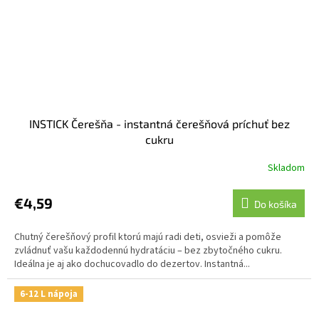
INSTICK Čerešňa - instantná čerešňová príchuť bez
cukru
Skladom
€4,59
Do košíka
Chutný čerešňový profil ktorú majú radi deti, osvieži a pomôže
zvládnuť vašu každodennú hydratáciu – bez zbytočného cukru.
Ideálna je aj ako dochucovadlo do dezertov. Instantná...
6-12 L nápoja