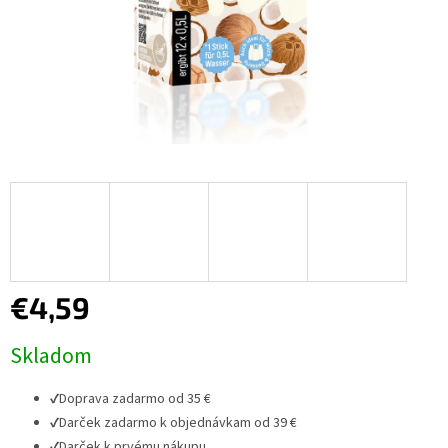
€4,59
Jednotková
Skladom
cena:
✔
Doprava zadarmo od 35 €
✔
Darček zadarmo k objednávkam od 39 €
✔
Darček k prvému nákupu