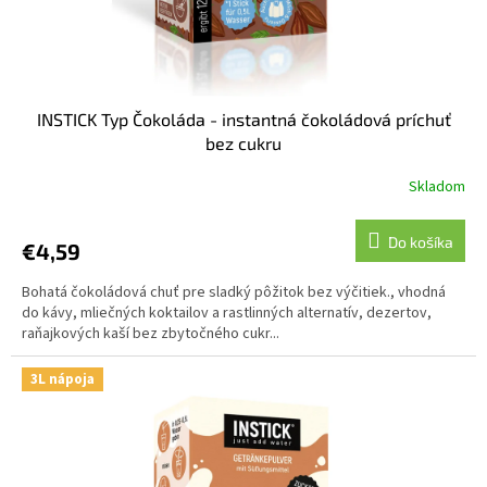
INSTICK Typ Čokoláda - instantná čokoládová príchuť
bez cukru
Skladom
Do košíka
€4,59
Bohatá čokoládová chuť pre sladký pôžitok bez výčitiek., vhodná
do kávy, mliečných koktailov a rastlinných alternatív, dezertov,
raňajkových kaší bez zbytočného cukr...
3L nápoja