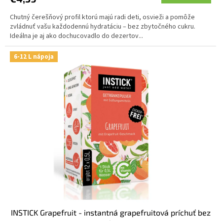
Chutný čerešňový profil ktorú majú radi deti, osvieži a pomôže
zvládnuť vašu každodennú hydratáciu – bez zbytočného cukru.
Ideálna je aj ako dochucovadlo do dezertov...
6-12 L nápoja
INSTICK Grapefruit - instantná grapefruitová príchuť bez