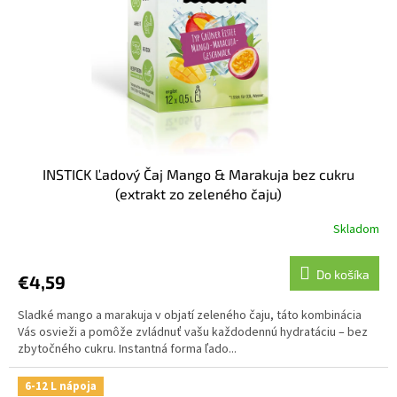
INSTICK Ľadový Čaj Mango & Marakuja bez cukru
(extrakt zo zeleného čaju)
Skladom
Do košíka
€4,59
Sladké mango a marakuja v objatí zeleného čaju, táto kombinácia
Vás osvieži a pomôže zvládnuť vašu každodennú hydratáciu – bez
zbytočného cukru. Instantná forma ľado...
6-12 L nápoja