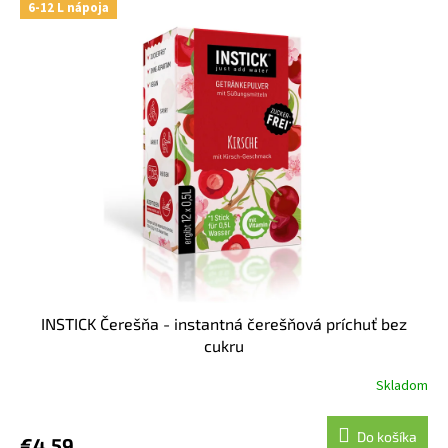
6-12 L nápoja
INSTICK Čerešňa - instantná čerešňová príchuť bez
cukru
Skladom
Do košíka
€4,59