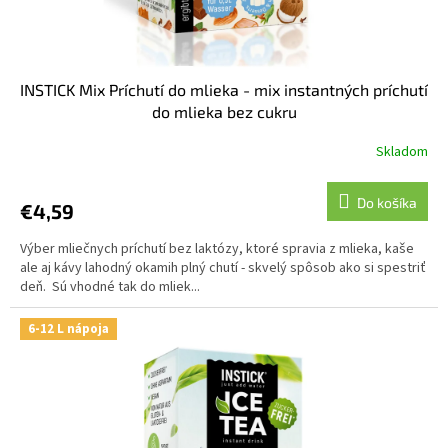
INSTICK Mix Príchutí do mlieka - mix instantných príchutí
do mlieka bez cukru
Skladom
Do košíka
€4,59
Výber mliečnych príchutí bez laktózy, ktoré spravia z mlieka, kaše
ale aj kávy lahodný okamih plný chutí - skvelý spôsob ako si spestriť
deň. Sú vhodné tak do mliek...
6-12 L nápoja