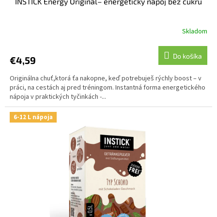
INSTICK Energy Original– energetický nápoj bez cukru
Skladom
Do košíka
€4,59
Originálna chuť,ktorá ťa nakopne, keď potrebuješ rýchly boost – v
práci, na cestách aj pred tréningom. Instantná forma energetického
nápoja v praktických tyčinkách -...
6-12 L nápoja