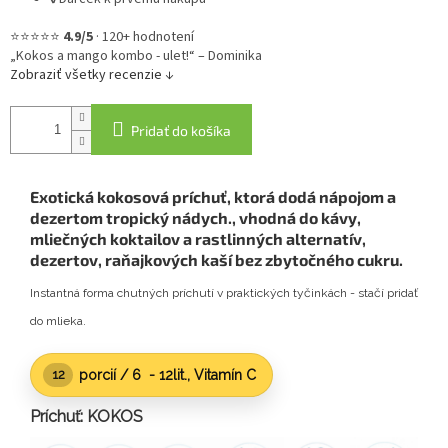
⭐⭐⭐⭐⭐
4.9/5
·
120+ hodnotení
„Kokos a mango kombo - ulet!“ – Dominika
Zobraziť všetky recenzie ↓
Pridať do košíka
Exotická kokosová príchuť, ktorá dodá nápojom a
dezertom tropický nádych.
, vhodná do kávy,
mliečných koktailov a rastlinných alternatív,
dezertov, raňajkových kaší bez zbytočného cukru.
Instantná forma chutných príchutí v praktických tyčinkách - stačí pridať
do mlieka.
porcií /
6 - 12lit.
, Vitamín C
12
Príchuť: KOKOS