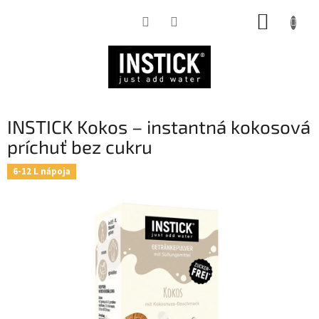
Prejsť
NÁKUP
na
obsah
KOŠÍK
INSTICK Kokos – instantná kokosová
príchuť bez cukru
6-12 L nápoja