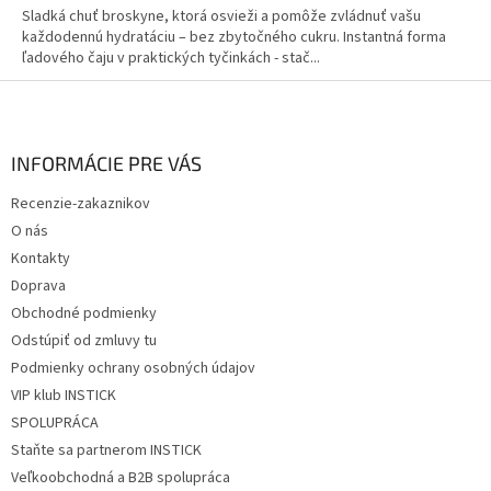
Sladká chuť broskyne, ktorá osvieži a pomôže zvládnuť vašu
každodennú hydratáciu – bez zbytočného cukru. Instantná forma
ľadového čaju v praktických tyčinkách - stač...
Z
á
p
ä
INFORMÁCIE PRE VÁS
t
Recenzie-zakaznikov
i
O nás
e
Kontakty
Doprava
Obchodné podmienky
Odstúpiť od zmluvy tu
Podmienky ochrany osobných údajov
VIP klub INSTICK
SPOLUPRÁCA
Staňte sa partnerom INSTICK
Veľkoobchodná a B2B spolupráca