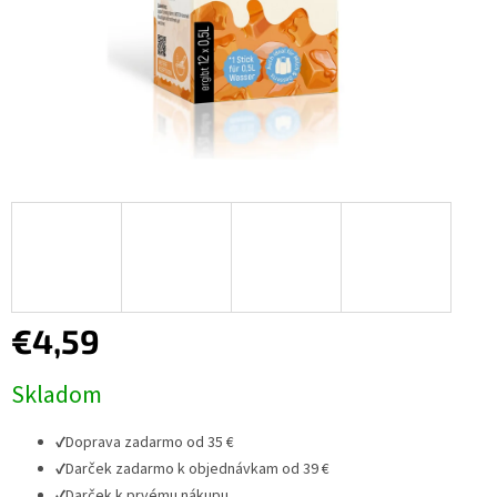
€4,59
Jednotková
Skladom
cena:
✔
Doprava zadarmo od 35 €
✔
Darček zadarmo k objednávkam od 39 €
✔
Darček k prvému nákupu