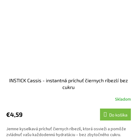
INSTICK Cassis - instantná príchuť čiernych ríbezlí bez
cukru
Skladom
€4,59
Do košíka
Jemne kyselkavá príchuť čiernych ríbezlí, ktorá osvieži a pomôže
zvládnuť vašu každodennú hydratáciu – bez zbytočného cukru.