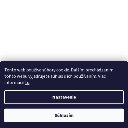
Tento web používa súbory cookie. Ďalším prechádzaním
tohto webu vyjadrujete súhlas s ich používaním. Viac
informácií
tu
.
Nastavenie
Vytvoril Shoptet
Súhlasím
Copyright 2026
instick.sk
. Všetky práva vyhradené.