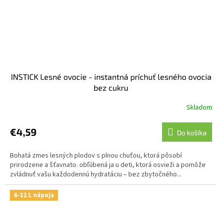
INSTICK Lesné ovocie - instantná príchuť lesného ovocia
bez cukru
Skladom
€4,59
Do košíka
Bohatá zmes lesných plodov s plnou chuťou, ktorá pôsobí
prirodzene a šťavnato. obľúbená ja u deti, ktorá osvieži a pomôže
zvládnuť vašu každodennú hydratáciu – bez zbytočného...
6-12 L nápoja