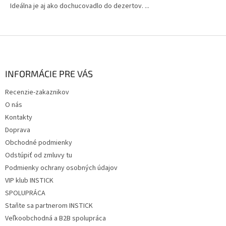
Ideálna je aj ako dochucovadlo do dezertov. ...
Z
á
p
ä
INFORMÁCIE PRE VÁS
t
Recenzie-zakaznikov
i
O nás
e
Kontakty
Doprava
Obchodné podmienky
Odstúpiť od zmluvy tu
Podmienky ochrany osobných údajov
VIP klub INSTICK
SPOLUPRÁCA
Staňte sa partnerom INSTICK
Veľkoobchodná a B2B spolupráca