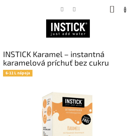
Prejsť
NÁKUP
na
obsah
KOŠÍK
INSTICK Karamel – instantná
karamelová príchuť bez cukru
6-12 L nápoja