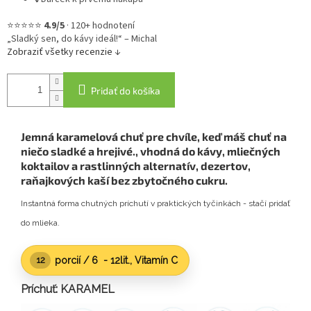
⭐⭐⭐⭐⭐
4.9/5
·
120+ hodnotení
„Sladký sen, do kávy ideál!“ – Michal
Zobraziť všetky recenzie ↓
Pridať do košíka
Jemná karamelová chuť pre chvíle, keď máš chuť na
niečo sladké a hrejivé.
, vhodná do kávy, mliečných
koktailov a rastlinných alternatív, dezertov,
raňajkových kaší bez zbytočného cukru.
Instantná forma chutných príchutí v praktických tyčinkách - stačí pridať
do mlieka.
porcií /
6 - 12lit.
, Vitamín C
12
Príchuť: KARAMEL