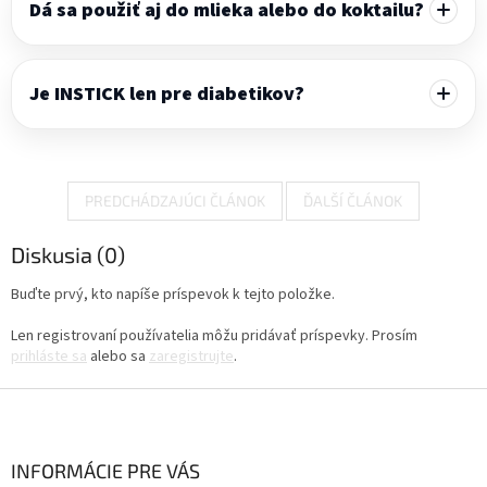
Dá sa použiť aj do mlieka alebo do koktailu?
Je INSTICK len pre diabetikov?
PREDCHÁDZAJÚCI ČLÁNOK
ĎALŠÍ ČLÁNOK
Diskusia (0)
Buďte prvý, kto napíše príspevok k tejto položke.
Len registrovaní používatelia môžu pridávať príspevky. Prosím
prihláste sa
alebo sa
zaregistrujte
.
Z
á
p
ä
INFORMÁCIE PRE VÁS