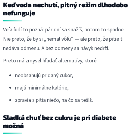
Keď voda nechutí, pitný režim dlhodobo
nefunguje
Veľa ľudí to pozná: pár dní sa snažíš, potom to spadne.
Nie preto, že by si „nemal vôľu“ — ale preto, že pitie ti
nedáva odmenu. A bez odmeny sa návyk nedrží.
Preto má zmysel hľadať alternatívy, ktoré:
neobsahujú pridaný cukor,
majú minimálne kalórie,
spravia z pitia niečo, na čo sa tešíš.
Sladká chuť bez cukru je pri diabete
možná