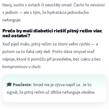
hlavy, sucho v ústach či neustály smäd. Často to nesúvisí
s jedlom — ale s tým, že hydratácia jednoducho
nefunguje.
Prečo by mali diabetici riešiť pitný režim viac
než ostatní?
Keď piješ málo, pitný režim sa zlomí veľmi rýchlo — a
potom sa to ťahá celý deň. Preto dáva zmysel mať
nápoje, ktoré ti pomôžu piť pravidelne, bez cukru a bez
kompromisov v chuti.
🎓 Poučenie:
Smäd nie je výzva napiť sa. Je to
signál, že pitný režim už dlhšie nefunguje ideálne.