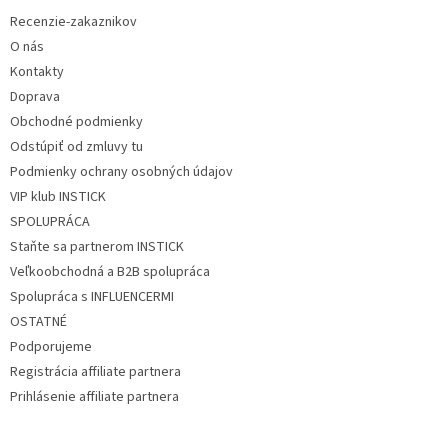
t
Recenzie-zakaznikov
i
O nás
e
Kontakty
Doprava
Obchodné podmienky
Odstúpiť od zmluvy tu
Podmienky ochrany osobných údajov
VIP klub INSTICK
SPOLUPRÁCA
Staňte sa partnerom INSTICK
Veľkoobchodná a B2B spolupráca
Spolupráca s INFLUENCERMI
OSTATNÉ
Podporujeme
Registrácia affiliate partnera
Prihlásenie affiliate partnera