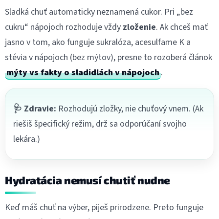
Sladká chuť automaticky neznamená cukor. Pri „bez
cukru“ nápojoch rozhoduje vždy
zloženie
. Ak chceš mať
jasno v tom, ako funguje sukralóza, acesulfame K a
stévia v nápojoch (bez mýtov), presne to rozoberá článok
mýty vs fakty o sladidlách v nápojoch
.
🩺 Zdravie:
Rozhodujú zložky, nie chuťový vnem. (Ak
riešiš špecifický režim, drž sa odporúčaní svojho
lekára.)
Hydratácia nemusí chutiť nudne
Keď máš chuť na výber, piješ prirodzene. Preto funguje