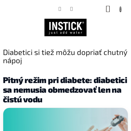
Prejsť
NÁKUP
na
obsah
KOŠÍK
Diabetici si tiež môžu dopriať chutný
nápoj
Pitný režim pri diabete: diabetici
sa nemusia obmedzovať len na
čistú vodu