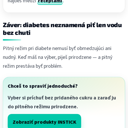
nájdeš medzi
receptami
.
Záver: diabetes neznamená piť len vodu
bez chuti
Pitný režim pri diabete nemusí byť obmedzujúci ani
nudný. Keď máš na výber, piješ prirodzene — a pitný
režim prestáva byť problém.
Chceš to spraviť jednoduché?
Vyber si príchuť bez pridaného cukru a zaraď ju
do pitného režimu prirodzene.
Zobraziť produkty INSTICK