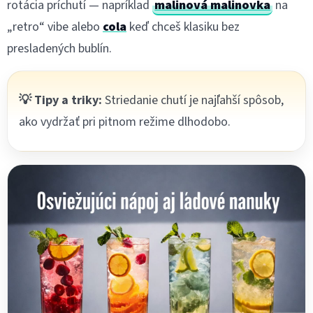
rotácia príchutí — napríklad
malinová malinovka
na
„retro“ vibe alebo
cola
keď chceš klasiku bez
presladených bublín.
💡 Tipy a triky:
Striedanie chutí je najľahší spôsob,
ako vydržať pri pitnom režime dlhodobo.