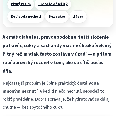
Pitný režim
Prečo je dôležitý
Keď voda nechutí
Bez cukru
Záver
Ak máš diabetes, pravdepodobne riešiš zloženie
potravín, cukry a sacharidy viac než ktokoľvek iný.
Pitný režim však často zostáva v úzadí — a pritom
robí obrovský rozdiel v tom, ako sa cítiš počas
dňa.
Najčastejší problém je úplne praktický:
čistá voda
mnohým nechutí
. A keď ti niečo nechutí, nebudeš to
robiť pravidelne. Dobrá správa je, že hydratovať sa dá aj
chutne — bez zbytočného cukru.