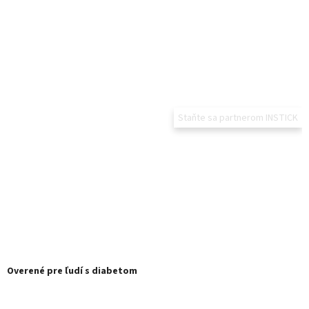
Staňte sa partnerom INSTICK
Overené pre ľudí s diabetom