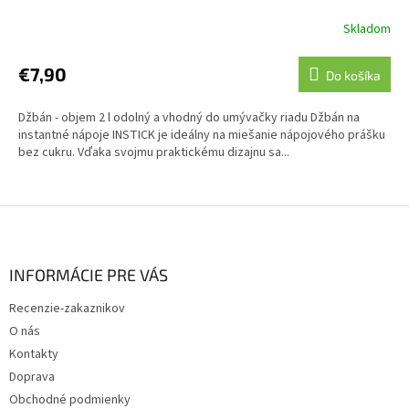
Skladom
€7,90
Do košíka
Džbán - objem 2 l odolný a vhodný do umývačky riadu Džbán na
instantné nápoje INSTICK je ideálny na miešanie nápojového prášku
bez cukru. Vďaka svojmu praktickému dizajnu sa...
Z
á
p
ä
INFORMÁCIE PRE VÁS
t
Recenzie-zakaznikov
i
O nás
e
Kontakty
Doprava
Obchodné podmienky