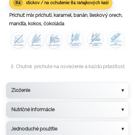
stickov / na ochutenie 84 raňajkových kaší
84
Príchuť: mix príchutí, karamel, banán, lieskový orech,
mandľa, kokos, čokoláda
💧 Chutné príchute na osvieženie a každú príležitosť.
Zloženie
Nutričné informácie
Jednoduché použitie