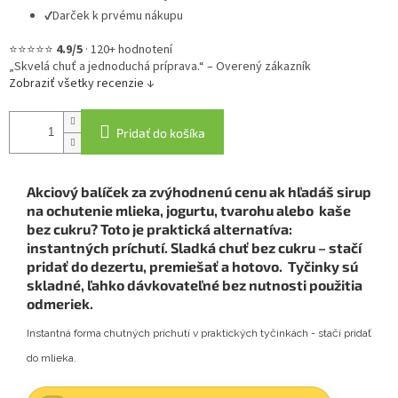
✔
Darček k prvému nákupu
⭐⭐⭐⭐⭐
4.9/5
·
120+ hodnotení
„Skvelá chuť a jednoduchá príprava.“ – Overený zákazník
Zobraziť všetky recenzie ↓
Pridať do košíka
Akciový balíček za zvýhodnenú cenu ak hľadáš sirup
na ochutenie mlieka, jogurtu, tvarohu alebo kaše
bez cukru? Toto je praktická alternatíva:
instantných príchutí. Sladká chuť bez cukru – stačí
pridať do dezertu, premiešať a hotovo. Tyčinky sú
skladné, ľahko dávkovateľné bez nutnosti použitia
odmeriek.
Instantná forma chutných príchutí v praktických tyčinkách - stačí pridať
do mlieka.