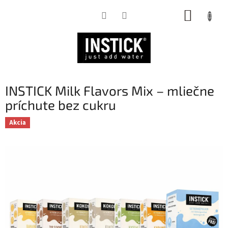
Prejsť
NÁKUP
na
obsah
KOŠÍK
INSTICK Milk Flavors Mix – mliečne
príchute bez cukru
Akcia