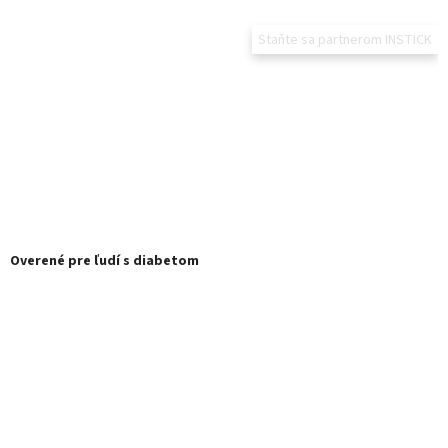
Staňte sa partnerom INSTICK
Overené pre ľudí s diabetom