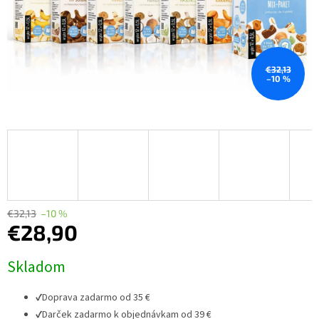
€32,13
–10 %
€32,13
–10 %
€28,90
Jednotková
Skladom
cena:
✔
Doprava zadarmo od 35 €
✔
Darček zadarmo k objednávkam od 39 €