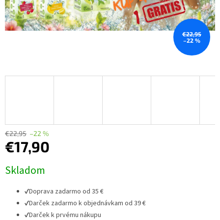
€22,95
–22 %
€22,95
–22 %
€17,90
Jednotková
Skladom
cena:
✔
Doprava zadarmo od 35 €
✔
Darček zadarmo k objednávkam od 39 €
✔
Darček k prvému nákupu