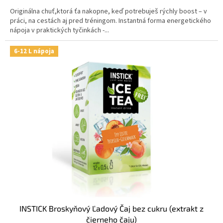
Originálna chuť,ktorá ťa nakopne, keď potrebuješ rýchly boost – v
práci, na cestách aj pred tréningom. Instantná forma energetického
nápoja v praktických tyčinkách -...
6-12 L nápoja
INSTICK Broskyňový Ľadový Čaj bez cukru (extrakt z
čierneho čaju)