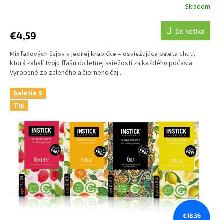
Skladom
Do košíka
€4,59
Mix ľadových čajov v jednej krabičke – osviežujúca paleta chutí,
ktorá zahalí tvoju fľašu do letnej sviežosti za každého počasia.
Vyrobené zo zeleného a čierneho čaj...
balenie S
Tip
€18,36