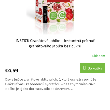
INSTICK Granátové jablko - instantná príchuť
granátového jablka bez cukru
Skladom
Do košíka
€4,59
Osviežujúce granátové jablko príchuť, ktorá osvieži a pomôže
zvládnuť vašu každodennú hydratáciu – bez zbytočného cukru.
Ideálna je aj ako dochucovadlo do dezertov. ...
Z
á
p