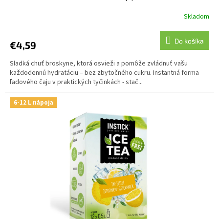
Skladom
Do košíka
€4,59
Sladká chuť broskyne, ktorá osvieži a pomôže zvládnuť vašu
každodennú hydratáciu – bez zbytočného cukru. Instantná forma
ľadového čaju v praktických tyčinkách - stač...
6-12 L nápoja