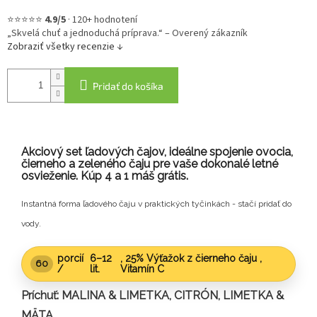
⭐⭐⭐⭐⭐
4.9/5
·
120+ hodnotení
„Skvelá chuť a jednoduchá príprava.“ – Overený zákazník
Zobraziť všetky recenzie ↓
Pridať do košíka
Akciový set ľadových čajov, ideálne spojenie ovocia,
čierneho a zeleného čaju pre vaše dokonalé letné
osvieženie. Kúp 4 a 1 máš grátis.
Instantná forma ľadového čaju v praktických tyčinkách - stačí pridať do
vody.
porcií
6–12
, 25% Výťažok z čierneho čaju ,
60
/
lit.
Vitamín C
Príchuť: MALINA & LIMETKA, CITRÓN, LIMETKA &
MÄTA