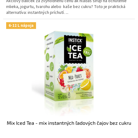
Akciový balíček za zvýhodnenú cenu ak hľadáš sirup na ochutenie
mlieka, jogurtu, tvarohu alebo kaše bez cukru? Toto je praktická
alternatíva: instantných príchutí. ...
6-12 L nápoja
Mix Iced Tea - mix instantných ľadových čajov bez cukru