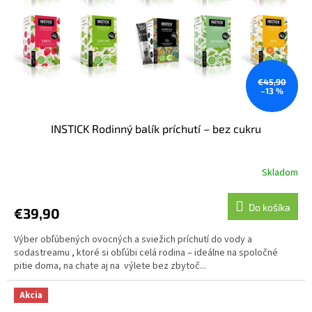
€45,90
–13 %
INSTICK Rodinný balík príchutí – bez cukru
Skladom
Do košíka
€39,90
Výber obľúbených ovocných a sviežich príchutí do vody a
sodastreamu , ktoré si obľúbi celá rodina – ideálne na spoločné
pitie doma, na chate aj na výlete bez zbytoč...
Akcia