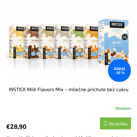
€32,13
–10 %
INSTICK Milk Flavors Mix – mliečne príchute bez cukru
Skladom
Do košíka
€28,90