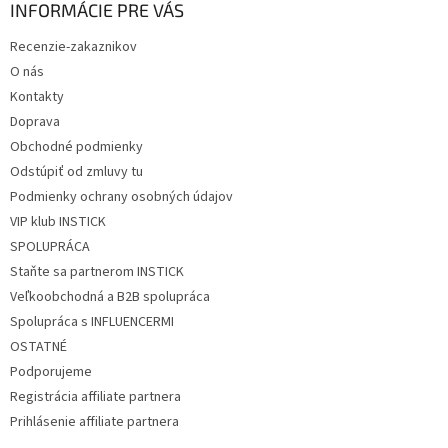
ä
INFORMÁCIE PRE VÁS
t
Recenzie-zakaznikov
i
O nás
e
Kontakty
Doprava
Obchodné podmienky
Odstúpiť od zmluvy tu
Podmienky ochrany osobných údajov
VIP klub INSTICK
SPOLUPRÁCA
Staňte sa partnerom INSTICK
Veľkoobchodná a B2B spolupráca
Spolupráca s INFLUENCERMI
OSTATNÉ
Podporujeme
Registrácia affiliate partnera
Prihlásenie affiliate partnera