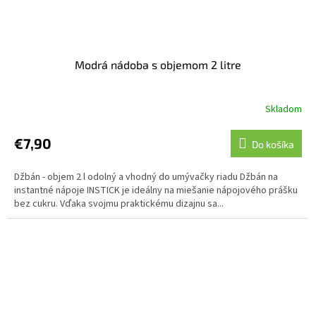
Modrá nádoba s objemom 2 litre
Skladom
€7,90
Do košíka
Džbán - objem 2 l odolný a vhodný do umývačky riadu Džbán na
instantné nápoje INSTICK je ideálny na miešanie nápojového prášku
bez cukru. Vďaka svojmu praktickému dizajnu sa...