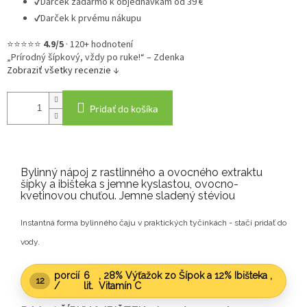
✔
Darček zadarmo k objednávkam od 39 €
✔
Darček k prvému nákupu
⭐⭐⭐⭐⭐
4.9/5
·
120+ hodnotení
„Prírodný šípkový, vždy po ruke!“ – Zdenka
Zobraziť všetky recenzie ↓
Pridať do košíka
Bylinný nápoj z rastlinného a ovocného extraktu
šípky a ibišteka s jemne kyslastou, ovocno-
kvetinovou chuťou. Jemne sladený stéviou
Instantná forma bylinného čaju v praktických tyčinkách - stačí pridať do
vody.
porcií
6
, 28% Výťažok zo Šípok a 12% Ibišteka ,
12
/
lit.
Vitamín C