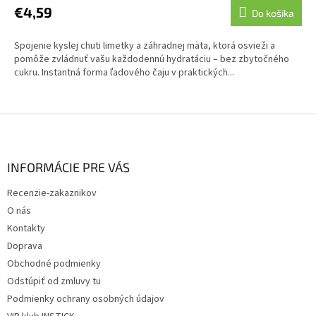
€4,59
Do košíka
Spojenie kyslej chuti limetky a záhradnej mäta, ktorá osvieži a
pomôže zvládnuť vašu každodennú hydratáciu – bez zbytočného
cukru. Instantná forma ľadového čaju v praktických...
Z
á
p
ä
INFORMÁCIE PRE VÁS
t
Recenzie-zakaznikov
i
O nás
e
Kontakty
Doprava
Obchodné podmienky
Odstúpiť od zmluvy tu
Podmienky ochrany osobných údajov