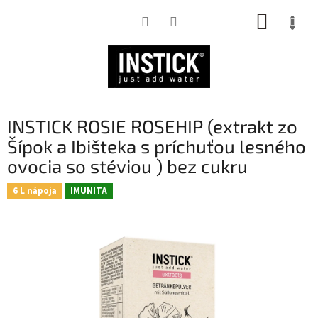
Prejsť
NÁKUP
na
obsah
KOŠÍK
INSTICK ROSIE ROSEHIP (extrakt zo
Šípok a Ibišteka s príchuťou lesného
ovocia so stéviou ) bez cukru
6 L nápoja
IMUNITA