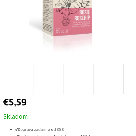
€5,59
Jednotková
Skladom
cena:
✔
Doprava zadarmo od 35 €