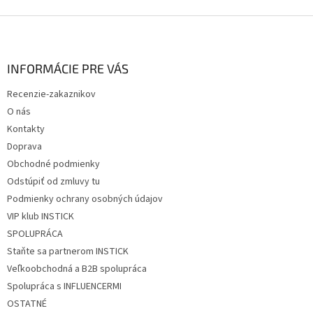
Z
á
p
ä
INFORMÁCIE PRE VÁS
t
Recenzie-zakaznikov
i
O nás
e
Kontakty
Doprava
Obchodné podmienky
Odstúpiť od zmluvy tu
Podmienky ochrany osobných údajov
VIP klub INSTICK
SPOLUPRÁCA
Staňte sa partnerom INSTICK
Veľkoobchodná a B2B spolupráca
Spolupráca s INFLUENCERMI
OSTATNÉ