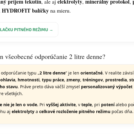
ný príjem tekutín
elektrolyty
minerálny protokol
, ale aj
,
,
HYDROFIT balíčky
a
na mieru.
LAČKU PITNÉHO REŽIMU →
en všeobecné odporúčanie 2 litre denne?
 odporúčanie typu „
2 litre denne
“ je len
orientačné
. V realite závi
ohlavia
,
hmotnosti
,
typu práce
,
zmeny
,
tréningov
,
prostredia
,
st
ho stavu
. Práve preto dáva väčší zmysel
personalizovaný výpočet
re všetkých.
 nie je len o vode.
Pri
vyššej aktivite
, v
teple
, pri
potení
alebo po
ohu aj
elektrolyty
a
celkové rozloženie pitného režimu
počas dňa.