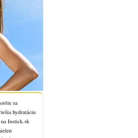
horšie sa
riešia hydratáciu
na Instick.sk
nielen