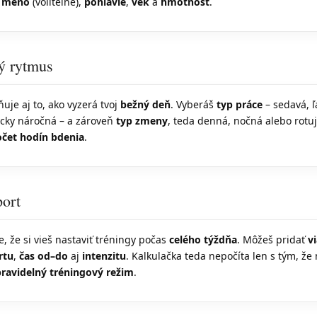
š
meno
(voliteľné),
pohlavie
,
vek
a
hmotnosť
.
ný rytmus
uje aj to, ako vyzerá tvoj
bežný deň
. Vyberáš
typ práce
– sedavá, ľ
icky náročná – a zároveň
typ zmeny
, teda denná, nočná alebo rotu
čet hodín bdenia
.
port
e, že si vieš nastaviť tréningy počas
celého týždňa
. Môžeš pridať
v
rtu
,
čas od–do
aj
intenzitu
. Kalkulačka teda nepočíta len s tým, že 
pravidelný tréningový režim
.