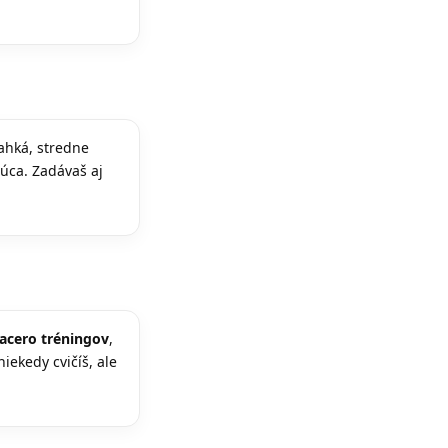
ahká, stredne
júca. Zadávaš aj
iacero tréningov
,
niekedy cvičíš, ale