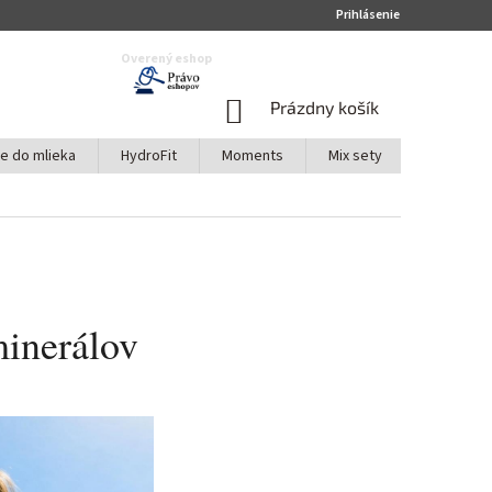
Prihlásenie
Overený eshop
NÁKUPNÝ
Prázdny košík
KOŠÍK
te do mlieka
HydroFit
Moments
Mix sety
Akciové s
minerálov