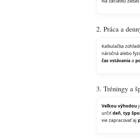
Na začiatku zadá
2. Práca a den
Kalkulačka zohľadň
náročná alebo fyz
čas vstávania
a
po
3. Tréningy a š
Veľkou výhodou
j
určiť
deň
,
typ špo
vie zapracovať aj