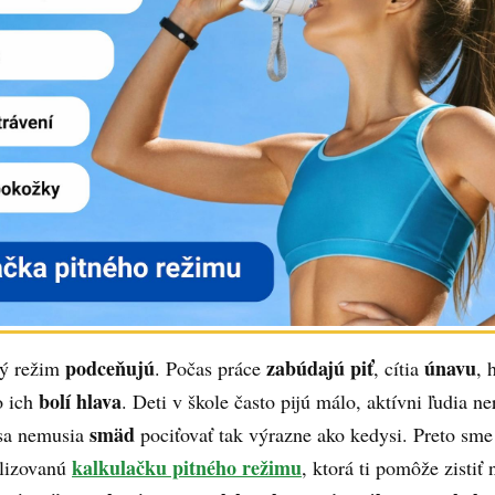
podceňujú
zabúdajú piť
únavu
ný režim
. Počas práce
, cítia
, 
bolí hlava
o ich
. Deti v škole často pijú málo, aktívni ľudia ne
smäd
asa nemusia
pociťovať tak výrazne ako kedysi. Preto sme 
kalkulačku pitného režimu
alizovanú
, ktorá ti pomôže zistiť 