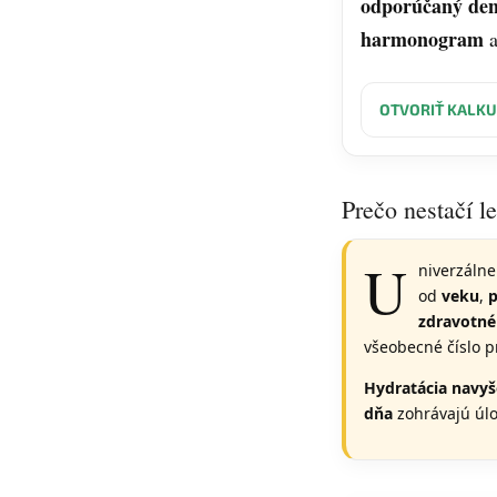
odporúčaný den
harmonogram
OTVORIŤ KALKU
Prečo nestačí l
U
niverzálne
od
veku
,
p
zdravotné
všeobecné číslo p
Hydratácia navyše
dňa
zohrávajú úl