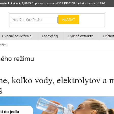
cenzie ★★★★★
4,86 / 5
|
Doprava zdarma od 35 €
|
INSTICK darček zdarma od 39 €
HĽADAŤ
Ovocné osvieženie
Ľadový čaj
Bylinné extrakty
Príchu
režimu
ného režimu
sne, koľko vody, elektrolytov a 
š