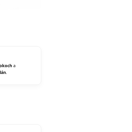
rokoch
a
lán
.