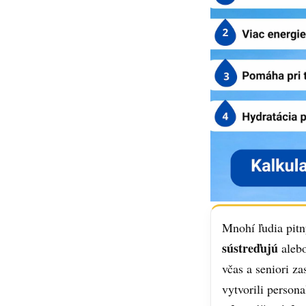
Mnohí ľudia pit
sústreďujú
aleb
včas a seniori z
vytvorili person