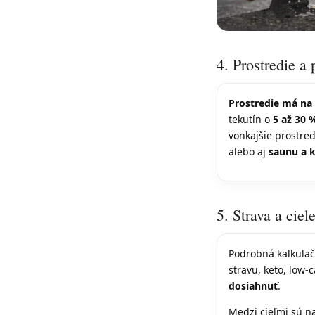
4. Prostredie a
Prostredie má na 
tekutín o
5 až 30 
vonkajšie prostre
alebo aj
saunu a 
5. Strava a ciel
Podrobná kalkulač
stravu, keto, low-
dosiahnuť
.
Medzi cieľmi sú n