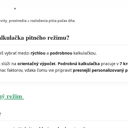
ivity
,
prostredia
a
rozloženia pitia počas dňa
.
alkulačka pitného režimu?
eš vybrať medzi
rýchlou
a
podrobnou
kalkulačkou.
a
slúži na
orientačný výpočet
.
Podrobná kalkulačka
pracuje v
7 k
iac faktorov, vďaka čomu vie pripraviť
presnejší personalizovaný p
ný režim
e