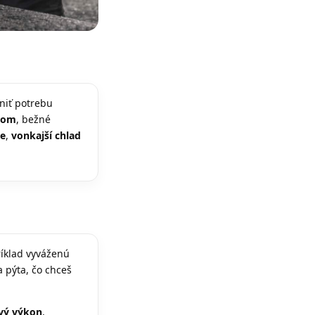
niť potrebu
 dom
, bežné
le
,
vonkajší chlad
íklad vyváženú
a pýta, čo chceš
ový výkon
,