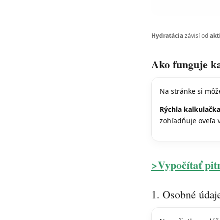
Hydratácia
závisí od
akt
Ako funguje k
Na stránke si môž
Rýchla kalkulačk
zohľadňuje oveľa v
>Vypočítať pit
1. Osobné údaj