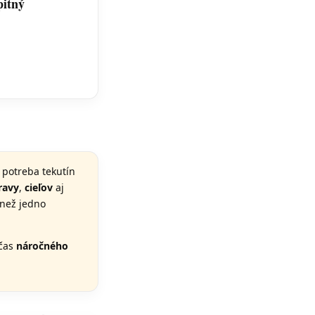
pitný
sí potreba tekutín
ravy
,
cieľov
aj
než jedno
čas
náročného