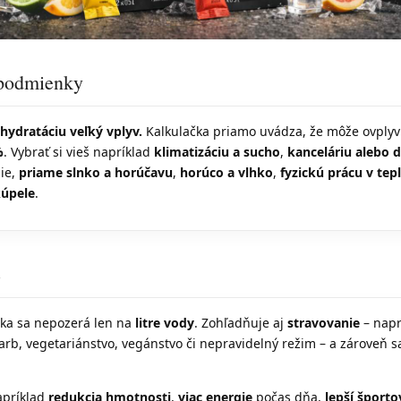
 podmienky
hydratáciu veľký vplyv.
Kalkulačka priamo uvádza, že môže ovplyv
%
. Vybrať si vieš napríklad
klimatizáciu a sucho
,
kanceláriu alebo
die,
priame slnko a horúčavu
,
horúco a vlhko
,
fyzickú prácu v tep
kúpele
.
e
ka sa nepozerá len na
litre vody
. Zohľadňuje aj
stravovanie
– napr
carb, vegetariánstvo, vegánstvo či nepravidelný režim – a zároveň s
apríklad
redukcia hmotnosti
,
viac energie
počas dňa,
lepší šport