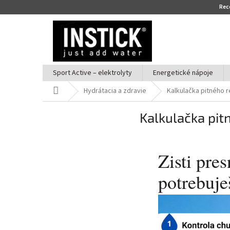
Re
Prejsť
na
obsah
Sport Active – elektrolyty
Energetické nápoje
Domov
Hydrátacia a zdravie
Kalkulačka pitného 
Kalkulačka pit
Zisti pre
potrebuje