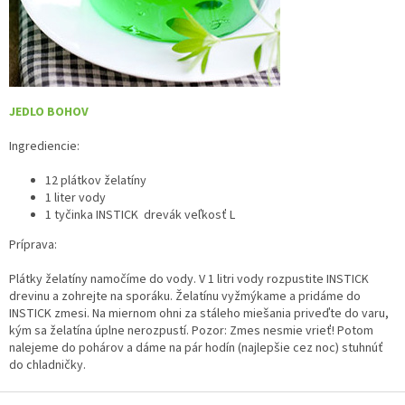
JEDLO BOHOV
Ingrediencie:
12 plátkov želatíny
1 liter vody
1 tyčinka
INSTICK drevák
veľkosť L
Príprava:
Plátky želatíny namočíme do vody. V 1 litri vody rozpustite INSTICK
drevinu a zohrejte na sporáku. Želatínu vyžmýkame a pridáme do
INSTICK zmesi. Na miernom ohni za stáleho miešania priveďte do varu,
kým sa želatína úplne nerozpustí. Pozor: Zmes nesmie vrieť! Potom
nalejeme do pohárov a dáme na pár hodín (najlepšie cez noc) stuhnúť
do chladničky.
Z