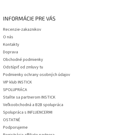
á
p
ä
INFORMÁCIE PRE VÁS
t
Recenzie-zakaznikov
i
O nás
e
Kontakty
Doprava
Obchodné podmienky
Odstúpiť od zmluvy tu
Podmienky ochrany osobných údajov
VIP klub INSTICK
SPOLUPRÁCA
Staňte sa partnerom INSTICK
Veľkoobchodná a B2B spolupráca
Spolupráca s INFLUENCERMI
OSTATNÉ
Podporujeme
Registrácia affiliate partnera