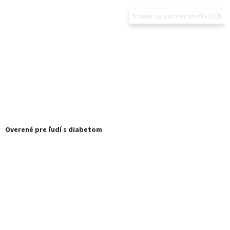
Staňte sa partnerom INSTICK
Overené pre ľudí s diabetom