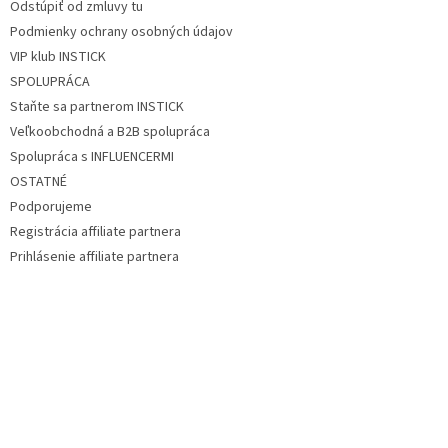
v
Odstúpiť od zmluvy tu
ý
Podmienky ochrany osobných údajov
p
VIP klub INSTICK
i
s
SPOLUPRÁCA
u
Staňte sa partnerom INSTICK
Veľkoobchodná a B2B spolupráca
Spolupráca s INFLUENCERMI
OSTATNÉ
Podporujeme
Registrácia affiliate partnera
Prihlásenie affiliate partnera