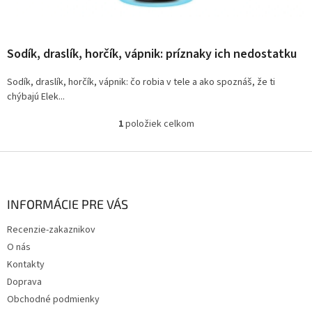
v
Sodík, draslík, horčík, vápnik: príznaky ich nedostatku
Sodík, draslík, horčík, vápnik: čo robia v tele a ako spoznáš, že ti
chýbajú Elek...
1
položiek celkom
O
v
l
Z
á
á
d
p
a
ä
INFORMÁCIE PRE VÁS
c
t
i
Recenzie-zakaznikov
i
e
O nás
p
e
r
Kontakty
v
Doprava
k
Obchodné podmienky
y