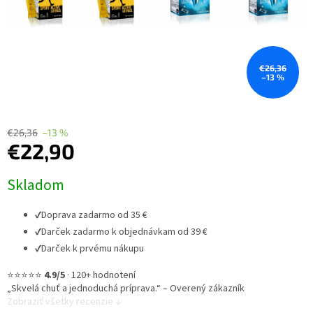
€26,36
–13 %
€26,36
–13 %
€22,90
Jednotková
Skladom
cena:
✔
Doprava zadarmo od 35 €
✔
Darček zadarmo k objednávkam od 39 €
✔
Darček k prvému nákupu
⭐⭐⭐⭐⭐
4.9/5
·
120+ hodnotení
„Skvelá chuť a jednoduchá príprava.“ – Overený zákazník
Zobraziť všetky recenzie ↓