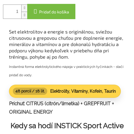
Pridať do košíka
Set elektrolitov a energie s originálnou, sviežou
citrusovou a grepovou chuťou pre doplnenie energie,
minerálov a vitamínov a pre dokonalú hydratáciu a
podporu výkonu kedykoľvek v priebehu dňa pri
tréningu, pohybe aj po ňom.
Instantná forma elektrolytického nápoja v praktických tyčinkách - stačí
pridať do vody.
Elektrolity, Vitamíny, Kofeín, Taurín
48 porcií / 18
lit.
Príchuť: CITRUS (citrón/limetka) + GREPFRUIT +
ORIGINAL ENERGY
Kedy sa hodí INSTICK Sport Active