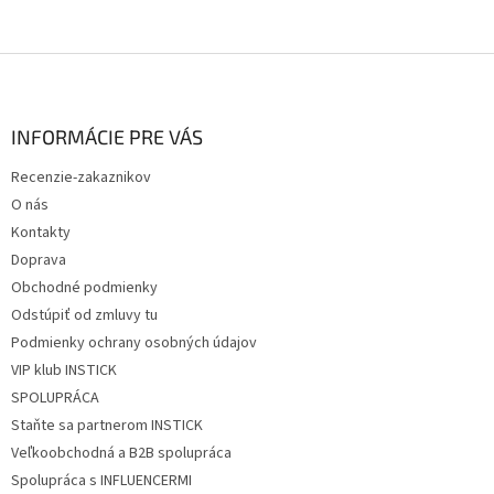
Z
á
p
ä
INFORMÁCIE PRE VÁS
t
Recenzie-zakaznikov
i
O nás
e
Kontakty
Doprava
Obchodné podmienky
Odstúpiť od zmluvy tu
Podmienky ochrany osobných údajov
VIP klub INSTICK
SPOLUPRÁCA
Staňte sa partnerom INSTICK
Veľkoobchodná a B2B spolupráca
Spolupráca s INFLUENCERMI