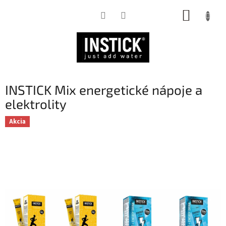
Prejsť
NÁKUP
na
obsah
KOŠÍK
INSTICK Mix energetické nápoje a
elektrolity
Akcia