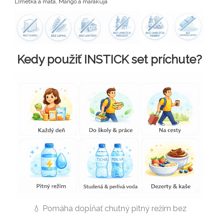
LImetka a mäta, Mango a marakuja
Kedy použiť INSTICK set príchute?
💧 Pomáha dopĺňať chutný pitný režim bez