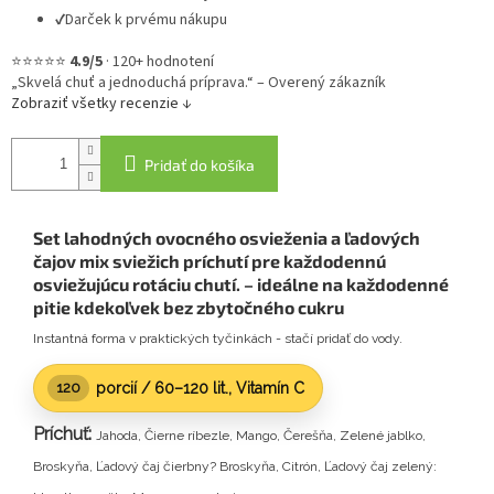
✔
Darček k prvému nákupu
⭐⭐⭐⭐⭐
4.9/5
·
120+ hodnotení
„Skvelá chuť a jednoduchá príprava.“ – Overený zákazník
Zobraziť všetky recenzie ↓
Pridať do košíka
Set lahodných ovocného osvieženia a ľadových
čajov mix sviežich príchutí p
re každodennú
osviežujúcu rotáciu chutí. – ideálne na každodenné
pitie kdekoľvek bez zbytočného cukru
Instantná forma v praktických tyčinkách - stačí pridať do vody.
porcií / 60
–120 lit.
, Vitamín C
120
Príchuť:
J
ahoda, Čierne ríbezle, Mango, Čerešňa, Zelené jablko,
Broskyňa, Ľadový čaj čierbny? Broskyňa, Citrón, Ľadový čaj zelený: