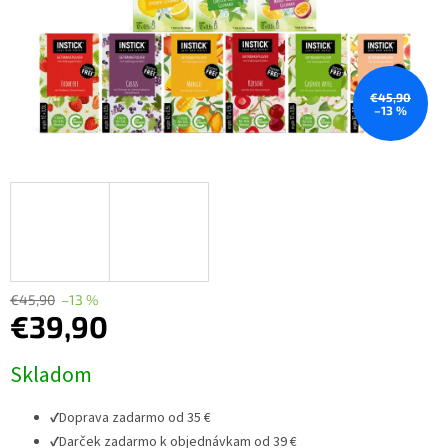
€45,90
–13 %
€45,90
–13 %
€39,90
Jednotková
Skladom
cena:
✔
Doprava zadarmo od 35 €
✔
Darček zadarmo k objednávkam od 39 €