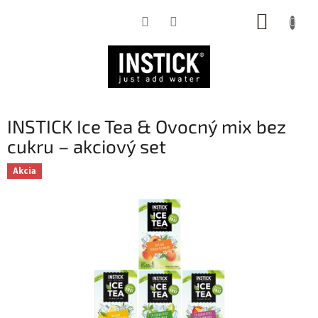
Prejsť
NÁKUP
na
obsah
KOŠÍK
INSTICK Ice Tea & Ovocný mix bez
cukru – akciový set
Akcia