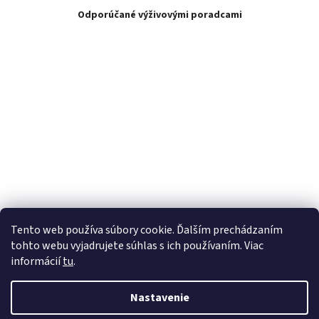
Odporúčané výživovými poradcami
Tento web používa súbory cookie. Ďalším prechádzaním
tohto webu vyjadrujete súhlas s ich používaním. Viac
informácií
tu
.
Nastavenie
Vytvoril Shoptet