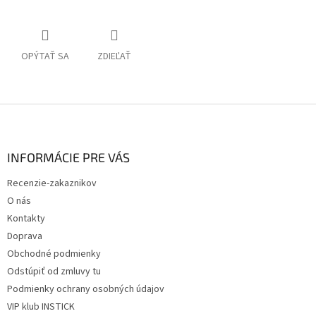
OPÝTAŤ SA
ZDIEĽAŤ
Z
á
p
ä
INFORMÁCIE PRE VÁS
t
Recenzie-zakaznikov
i
O nás
e
Kontakty
Doprava
Obchodné podmienky
Odstúpiť od zmluvy tu
Podmienky ochrany osobných údajov
VIP klub INSTICK