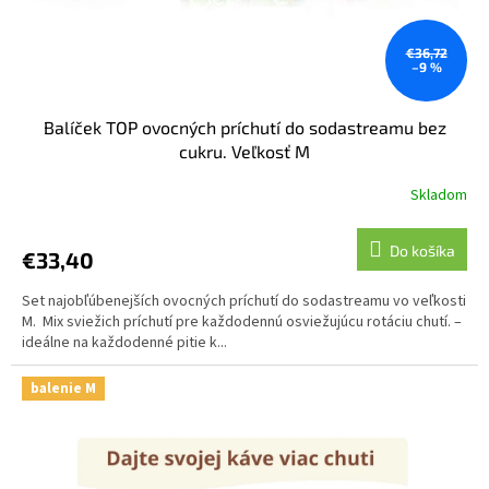
€36,72
–9 %
Balíček TOP ovocných príchutí do sodastreamu bez
cukru. Veľkosť M
Skladom
Do košíka
€33,40
Set najobľúbenejších ovocných príchutí do sodastreamu vo veľkosti
M. Mix sviežich príchutí pre každodennú osviežujúcu rotáciu chutí. –
ideálne na každodenné pitie k...
balenie M