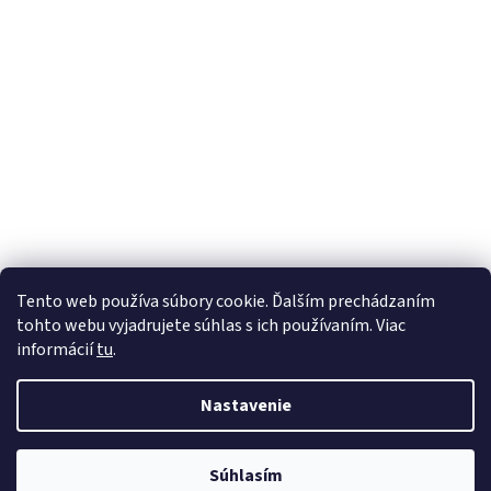
Tento web používa súbory cookie. Ďalším prechádzaním
tohto webu vyjadrujete súhlas s ich používaním. Viac
informácií
tu
.
Nastavenie
Vytvoril Shoptet
Súhlasím
Copyright 2026
instick.sk
. Všetky práva vyhradené.