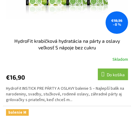
€18,36
–8 %
HydroFit krabičková hydratácia na párty a oslavy
veľkosť S nápoje bez cukru
Skladom
Do košíka
€16,90
HydroFit INSTICK PRE PÁRTY A OSLAVY balenie S – Najlepší balík na
narodeniny, svadby, stužkové, rodinné oslavy, záhradné párty aj
grilovačky s priateľmi, keď chceš m...
balenie M