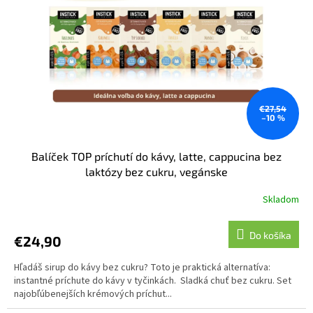
€27,54
–10 %
Balíček TOP príchutí do kávy, latte, cappucina bez
laktózy bez cukru, vegánske
Skladom
Do košíka
€24,90
Hľadáš sirup do kávy bez cukru? Toto je praktická alternatíva:
instantné príchute do kávy v tyčinkách. Sladká chuť bez cukru. Set
najobľúbenejších krémových príchut...