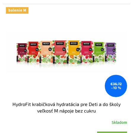
balenie M
€36,72
–10 %
HydroFit krabičková hydratácia pre Deti a do školy
veľkosť M nápoje bez cukru
Skladom