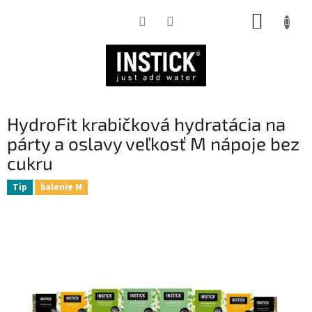
Prejsť
NÁKUP
na
obsah
KOŠÍK
HydroFit krabičková hydratácia na
párty a oslavy veľkosť M nápoje bez
cukru
Tip
balenie M