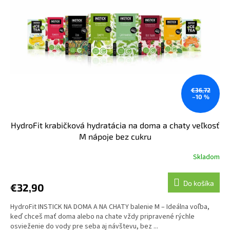
€36,72
–10 %
HydroFit krabičková hydratácia na doma a chaty veľkosť
M nápoje bez cukru
Skladom
Do košíka
€32,90
HydroFit INSTICK NA DOMA A NA CHATY balenie M – Ideálna voľba,
keď chceš mať doma alebo na chate vždy pripravené rýchle
osvieženie do vody pre seba aj návštevu, bez ...