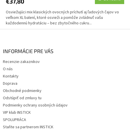
€37,80
Osviežujúci mix klasických ovocných príchutí aj ľadových čajov vo
veľkom XL balení, ktoré osvieži a pomôže zvládnuť vašu
každodennú hydratáciu – bez zbytočného cukru...
Z
á
p
ä
INFORMÁCIE PRE VÁS
t
Recenzie-zakaznikov
i
O nás
e
Kontakty
Doprava
Obchodné podmienky
Odstúpiť od zmluvy tu
Podmienky ochrany osobných údajov
VIP klub INSTICK
SPOLUPRÁCA
Staňte sa partnerom INSTICK