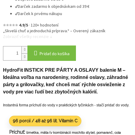
✔
Darček zadarmo k objednávkam od 39 €
✔
Darček k prvému nákupu
⭐⭐⭐⭐⭐
4.9/5
·
120+ hodnotení
„Skvelá chuť a jednoduchá príprava.“ – Overený zákazník
Zobraziť všetky recenzie ↓
Pridať do košíka
HydroFit INSTICK PRE PÁRTY A OSLAVY balenie M –
Ideálna voľba na narodeniny, rodinné oslavy, záhradné
párty a grilovačky, keď chceš mať rýchle osvieženie z
vody pre viac ľudí bez zbytočných kalórií.
Instantná forma príchutí do vody v praktických tyčinkách - stačí pridať do vody.
96 porcií / 48 až 96
lit.
Vitamín C
Príchuť:
limetka, mäta (v kombinácii mochito style), pomaranč, cola