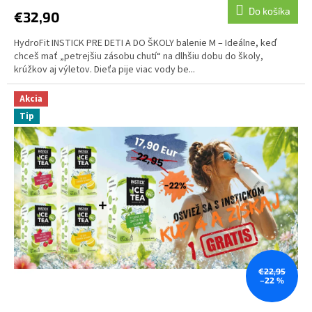
Do košíka
€32,90
HydroFit INSTICK PRE DETI A DO ŠKOLY balenie M – Ideálne, keď
chceš mať „petrejšiu zásobu chutí“ na dlhšiu dobu do školy,
krúžkov aj výletov. Dieťa pije viac vody be...
Akcia
Tip
€22,95
–22 %