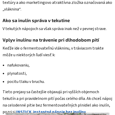
textúry a ako marketingovo atraktívna zložka označovaná ako
„vláknina“.
Ako sa inulín správa v tekutine
V tekutých nápojoch sa však správa inak než v pevnej strave.
Vplyv inulínu na trávenie pri dlhodobom pití
Keďže ide o fermentovateľnú vlákninu, v tráviacom trakte
môže u niektorých ľudí viesť k:
nafukovaniu,
plynatosti,
pocitu tlaku v bruchu.
Tieto prejavy sa častejšie objavujú pri vyšších objemoch
tekutín a pri pravidelnom pití počas celého dňa. Ak chceš nápoj
na celodenné pitie bez fermentovateľných plnidiel ako inulín,
pozri si
INSTICK instantné nápoje bez inulínu
.