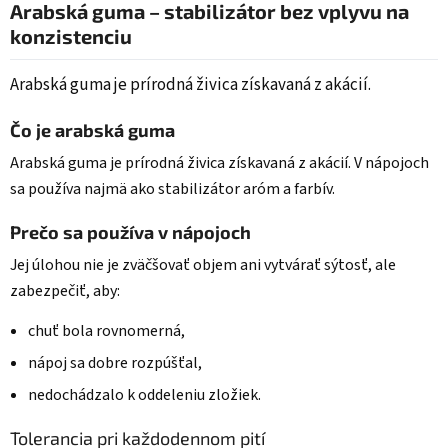
Arabská guma – stabilizátor bez vplyvu na
konzistenciu
Arabská guma je prírodná živica získavaná z akácií.
Čo je arabská guma
Arabská guma je prírodná živica získavaná z akácií. V nápojoch
sa používa najmä ako stabilizátor aróm a farbív.
Prečo sa používa v nápojoch
Jej úlohou nie je zväčšovať objem ani vytvárať sýtosť, ale
zabezpečiť, aby:
chuť bola rovnomerná,
nápoj sa dobre rozpúšťal,
nedochádzalo k oddeleniu zložiek.
Tolerancia pri každodennom pití