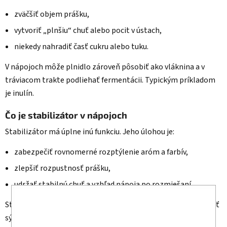
zväčšiť objem prášku,
vytvoriť „plnšiu“ chuť alebo pocit v ústach,
niekedy nahradiť časť cukru alebo tuku.
V nápojoch môže plnidlo zároveň pôsobiť ako vláknina a v
tráviacom trakte podliehať fermentácii. Typickým príkladom
je inulín.
Čo je stabilizátor v nápojoch
Stabilizátor má úplne inú funkciu. Jeho úlohou je:
zabezpečiť rovnomerné rozptýlenie aróm a farbív,
zlepšiť rozpustnosť prášku,
udržať stabilnú chuť a vzhľad nápoja po rozmiešaní.
Stabilizátor nemá za cieľ zväčšovať objem nápoja ani vytvárať
sýtosť.