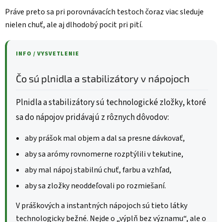
Práve preto sa pri porovnávacích testoch čoraz viac sleduje
nielen chuť, ale aj dlhodobý pocit pri pití.
INFO / VYSVETLENIE
Čo sú plnidla a stabilizátory v nápojoch
Plnidla a stabilizátory sú technologické zložky, ktoré
sa do nápojov pridávajú z rôznych dôvodov:
aby prášok mal objem a dal sa presne dávkovať,
aby sa arómy rovnomerne rozptýlili v tekutine,
aby mal nápoj stabilnú chuť, farbu a vzhľad,
aby sa zložky neoddeľovali po rozmiešaní.
V práškových a instantných nápojoch sú tieto látky
technologicky bežné. Nejde o „výplň bez významu“, ale o