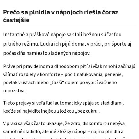
Prečo sa plnidla v nápojoch riešia čoraz
častejšie
Instantné a práškové nápoje sa stali bežnou súčasťou
pitného režimu. Ľudia ich pijú doma, v práci, pri športe aj
počas dňa namiesto sladených nápojov.
Práve pri pravidelnom a dlhodobom pití si však mnohí začínajú
všímať rozdiely v komforte – pocit nafukovania, penenie,
povlak v ústach alebo „ťažší“ dojem po vypití väčšieho
množstva.
Tieto prejavy si veľa ľudí automaticky spája so sladidlami,
keďže sú najviditeľnejšou zložkou „bez cukru“.
V praxi sa však často ukazuje, že zdroj diskomfortu nebýva
samotné sladidlo, ale iné zložky nápoja – najmä plnidla a