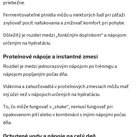
priebežne.
Fermentovateľné plnidla môžu u niektorých ľudí pri záťaži
zvyšovať pocit nafukovania a znižovať komfort pri pohybe.
Dôležitý je rozdiel medzi „funkčným doplnkom“ a nápojom
určeným na hydratáciu.
Proteínové nápoje a instantné zmesi
Rozdiel je medzi jednorazovým nápojom po tréningu a
nápojom popíjaným počas dňa.
Vláknina a zahusťovadlá v proteínových zmesiach môžu mať
iný účel než v nápojoch určených na hydratáciu.
To, čo môže fungovať v „shake“, nemusí fungovať pri
opakovanom pití alebo v kombinácii s inými nápojmi počas
dňa.
Ochutené vody a nápoje na celý deň