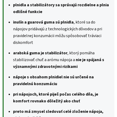
plnidla a stabilizátory sa správajú rozdielne a plnia
odlišné funkcie
inulín a guarová guma sú plnidla
, ktoré sa do
nápojov pridávajú z technologických dôvodov a pri
pravidelnej konzumácii môžu spôsobovať tráviaci
diskomfort
arabská guma je stabilizátor
, ktorý pomáha
stabilizovať chuť a arómu nápoja a
nie je spájaná s
významnými zdravotnými rizikami
nápoje s obsahom plnidiel nie sú určené na
pravidelnú konzumáciu
pri nápojoch, ktoré piješ počas celého dňa, je
komfort rovnako dôležitý ako chuť
preto má zmysel sledovať celé zloženie nápoja,