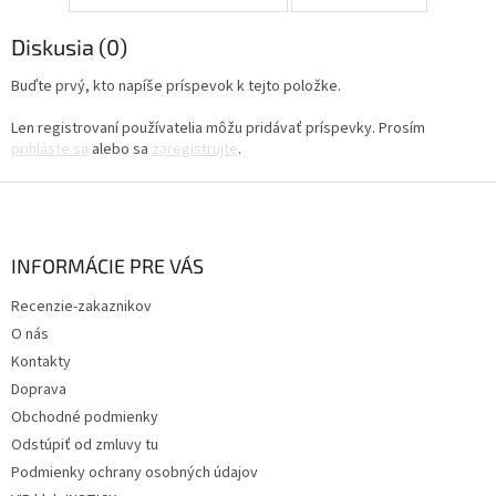
Diskusia (0)
Buďte prvý, kto napíše príspevok k tejto položke.
Len registrovaní používatelia môžu pridávať príspevky. Prosím
prihláste sa
alebo sa
zaregistrujte
.
Z
á
p
ä
INFORMÁCIE PRE VÁS
t
Recenzie-zakaznikov
i
O nás
e
Kontakty
Doprava
Obchodné podmienky
Odstúpiť od zmluvy tu
Podmienky ochrany osobných údajov