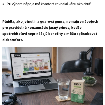
Pri výbere nápoja má komfort rovnakú váhu ako chuť.
Plnidla, ako je inulín a guarová guma, nemajú v nápojoch
pre pravidelnú konzumáciu jasný prínos, keďže
spotrebiteľovi neprinášajú benefity a môžu spôsobovať
diskomfort.