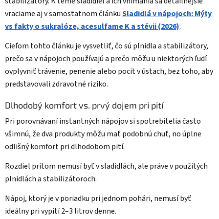
stabilizátory. K téme sladidiel a ich vnímania sa detailnejšie
vraciame aj v samostatnom článku
Sladidlá v nápojoch: Mýty
vs fakty o sukralóze, acesulfame K a stévii (2026)
.
Cieľom tohto článku je vysvetliť, čo sú plnidla a stabilizátory,
prečo sa v nápojoch používajú a prečo môžu u niektorých ľudí
ovplyvniť trávenie, penenie alebo pocit v ústach, bez toho, aby
predstavovali zdravotné riziko.
Dlhodobý komfort vs. prvý dojem pri pití
Pri porovnávaní instantných nápojov si spotrebitelia často
všimnú, že dva produkty môžu mať podobnú chuť, no úplne
odlišný komfort pri dlhodobom pití.
Rozdiel pritom nemusí byť v sladidlách, ale práve v použitých
plnidlách a stabilizátoroch.
Nápoj, ktorý je v poriadku pri jednom pohári, nemusí byť
ideálny pri vypití 2–3 litrov denne.