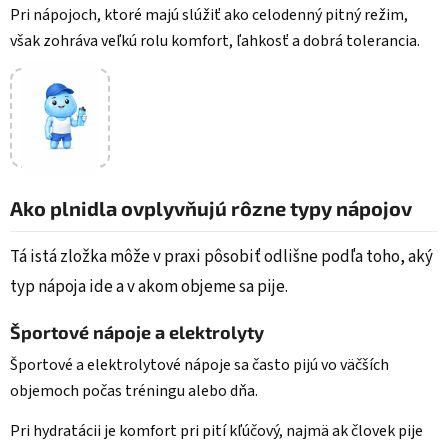
Pri nápojoch, ktoré majú slúžiť ako celodenný pitný režim,
však zohráva veľkú rolu komfort, ľahkosť a dobrá tolerancia.
Ako plnidla ovplyvňujú rôzne typy nápojov
Tá istá zložka môže v praxi pôsobiť odlišne podľa toho, aký
typ nápoja ide a v akom objeme sa pije.
Športové nápoje a elektrolyty
Športové a elektrolytové nápoje sa často pijú vo väčších
objemoch počas tréningu alebo dňa.
Pri hydratácii je komfort pri pití kľúčový, najmä ak človek pije