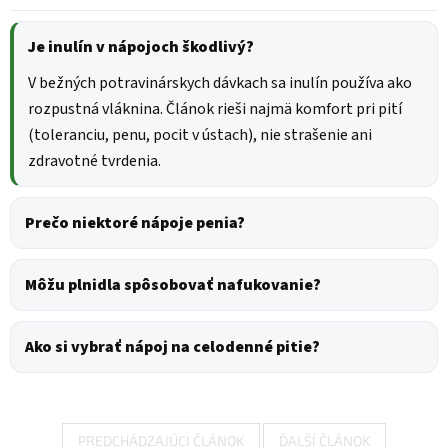
Je inulín v nápojoch škodlivý?
V bežných potravinárskych dávkach sa inulín používa ako
rozpustná vláknina. Článok rieši najmä komfort pri pití
(toleranciu, penu, pocit v ústach), nie strašenie ani
zdravotné tvrdenia.
Prečo niektoré nápoje penia?
Môžu plnidla spôsobovať nafukovanie?
Ako si vybrať nápoj na celodenné pitie?
PREDCHÁDZAJÚCI ČLÁNOK
ĎALŠÍ ČLÁNOK