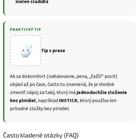
nielen sladidlá
PRAKTICKÝ TIP
Tip z praxe
Ak sa diskomfort (nafukovanie, pena, „ťažší“ pocit)
objaví až po čase, často to znamená, že je vhodné
zmeniť nápoj za taký, ktorý má
jednoduchšie zloženie
bez plnidiel
, napríklad
INSTICK
, ktorý používa len
prírodné zložky bez plnidiel.
Často kladené otázky (FAQ)