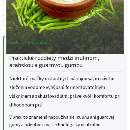
VYSVETLENIE / PRAX
Praktické rozdiely medzi inulínom,
arabskou a guarovou gumou
Niektoré značky instantných nápojov sa pri návrhu
zloženia vedome vyhýbajú fermentovateľným
vlákninám a zahusťovadlám, práve kvôli komfortu pri
dlhodobom pití.
V praxi to znamená nepoužívanie inulínu ani guarovej
gumy a orientáciu na technologicky neutrálne