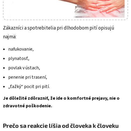
Zákazníci a spotrebitelia pri dlhodobom pití opisujú
najmä:
nafukovanie,
plynatosť,
povlak v ústach,
penenie pri trasení,
„ťažký“ pocit pri pití.
Je dôležité zdôrazniť, že ide o komfortné prejavy, nie o
zdravotné poškodenie.
Prečo sa reakcie líšia od človeka k človeku