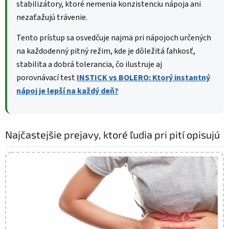
stabilizátory, ktoré nemenia konzistenciu nápoja ani
nezaťažujú trávenie.
Tento prístup sa osvedčuje najmä pri nápojoch určených
na každodenný pitný režim, kde je dôležitá ľahkosť,
stabilita a dobrá tolerancia
, čo ilustruje aj
porovnávací
test
INSTICK vs BOLERO: Ktorý instantný
nápoj je lepší na každý deň?
Najčastejšie prejavy, ktoré ľudia pri pití opisujú