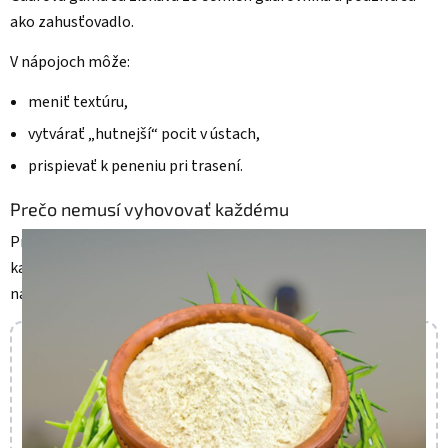
ako zahusťovadlo.
V nápojoch môže:
meniť textúru,
vytvárať „hutnejší“ pocit v ústach,
prispievať k peneniu pri trasení.
Prečo nemusí vyhovovať každému
Pri každodennom pití väčších objemov nemusí byť pre
každého ideálna, najmä ak človek očakáva ľahký, „vodový“
nápoj.