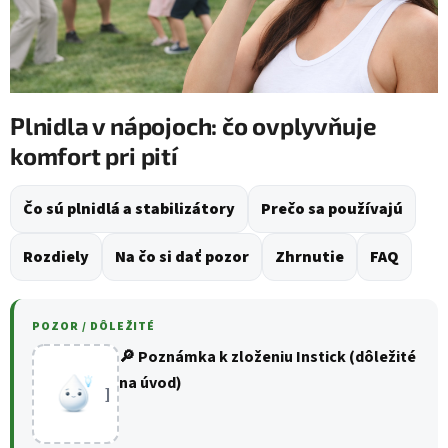
Plnidla v nápojoch: čo ovplyvňuje
komfort pri pití
Čo sú plnidlá a stabilizátory
Prečo sa používajú
Rozdiely
Na čo si dať pozor
Zhrnutie
FAQ
POZOR / DÔLEŽITÉ
🔎 Poznámka k zloženiu Instick (dôležité
na úvod)
]