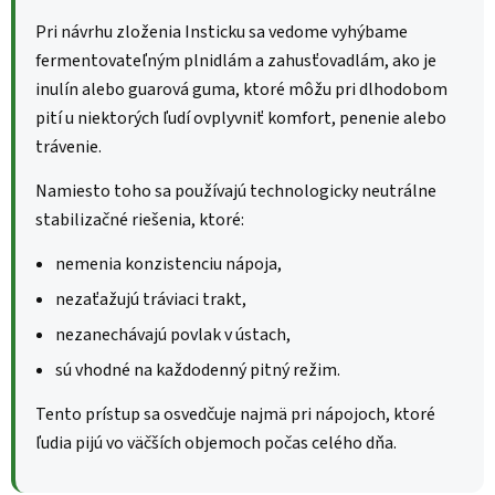
Pri návrhu zloženia Insticku sa vedome vyhýbame
fermentovateľným plnidlám a zahusťovadlám, ako je
inulín alebo guarová guma, ktoré môžu pri dlhodobom
pití u niektorých ľudí ovplyvniť komfort, penenie alebo
trávenie.
Namiesto toho sa používajú technologicky neutrálne
stabilizačné riešenia, ktoré:
nemenia konzistenciu nápoja,
nezaťažujú tráviaci trakt,
nezanechávajú povlak v ústach,
sú vhodné na každodenný pitný režim.
Tento prístup sa osvedčuje najmä pri nápojoch, ktoré
ľudia pijú vo väčších objemoch počas celého dňa.