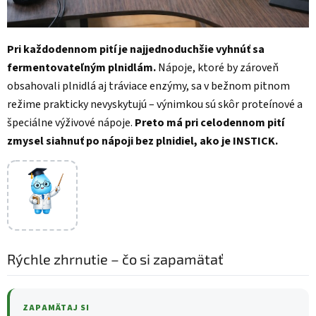
Pri každodennom pití je najjednoduchšie vyhnúť sa
fermentovateľným plnidlám.
Nápoje, ktoré by zároveň
obsahovali plnidlá aj tráviace enzýmy, sa v bežnom pitnom
režime prakticky nevyskytujú – výnimkou sú skôr proteínové a
špeciálne výživové nápoje.
Preto má pri celodennom pití
zmysel siahnuť po nápoji bez plnidiel, ako je
INSTICK
.
Rýchle zhrnutie – čo si zapamätať
ZAPAMÄTAJ SI