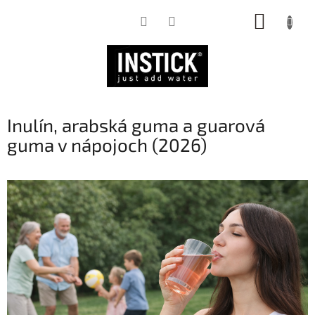
Prejsť
NÁKUP
na
obsah
KOŠÍK
Inulín, arabská guma a guarová
guma v nápojoch (2026)