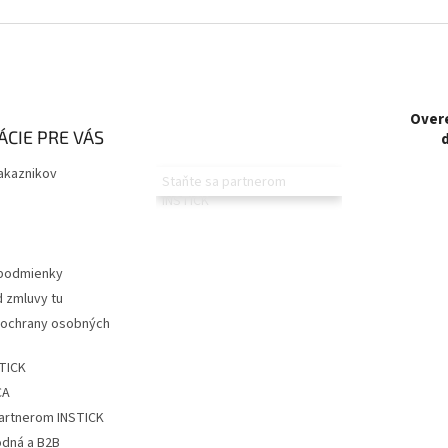
Overe
CIE PRE VÁS
akaznikov
Staňte sa partnerom
INSTICK
podmienky
 zmluvy tu
ochrany osobných
STICK
CA
partnerom INSTICK
dná a B2B