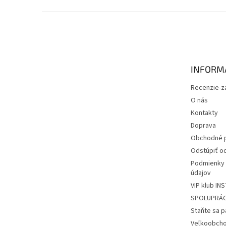
Z
á
p
ä
t
INFORMÁ
i
e
Recenzie-z
O nás
Kontakty
Doprava
Obchodné 
Odstúpiť od
Podmienky 
údajov
VIP klub IN
SPOLUPRÁ
Staňte sa 
Veľkoobcho