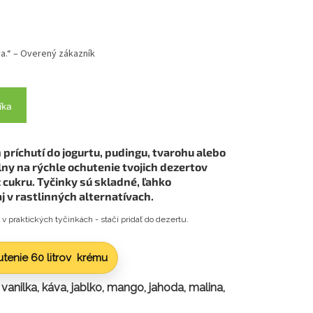
a.“ – Overený zákazník
íka
 príchutí do jogurtu, pudingu, tvarohu alebo
lny na rýchle ochutenie tvojich dezertov
 cukru. Tyčinky sú skladné, ľahko
j v rastlinných alternatívach.
v praktických tyčinkách - stačí pridať do dezertu.
tenie 60 litrov krému
 vanilka, káva, jablko, mango, jahoda, malina,