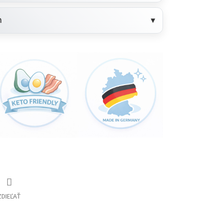
h
ZDIEĽAŤ