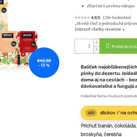
✔
Darček k prvému nákupu
⭐⭐⭐⭐⭐
4.9/5
·
120+ hodnotení
„Skvelá chuť a jednoduchá príprav
Zobraziť všetky recenzie ↓
Pridať do koš
€45,90
–13 %
Balíček najobľúbenejších
plnky do dezertu. Jeideá
doma aj na cestách – bez
dávkovateľné a fungujú a
Instantná forma chutných príchutí 
stickov / na ochu
120
Príchuť: banán, čokoláda,
broskyňa, čerešňa