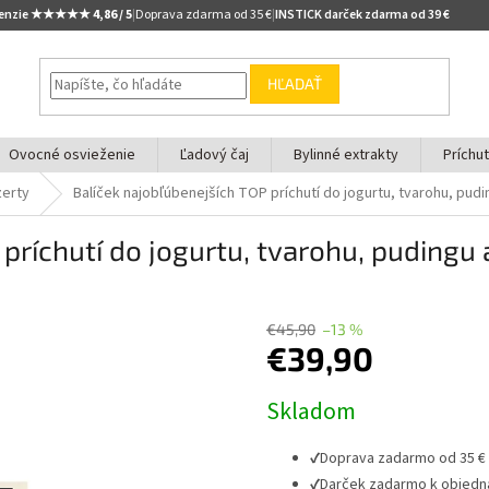
cenzie ★★★★★
4,86 / 5
|
Doprava zdarma od 35 €
|
INSTICK darček zdarma od 39 €
HĽADAŤ
Ovocné osvieženie
Ľadový čaj
Bylinné extrakty
Príchu
zerty
Balíček najobľúbenejších TOP príchutí do jogurtu, tvarohu, pudi
príchutí do jogurtu, tvarohu, pudingu 
€45,90
–13 %
€39,90
Jednotková
Skladom
cena:
✔
Doprava zadarmo od 35 €
✔
Darček zadarmo k objedn