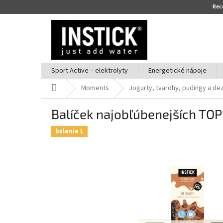
Re
Prejsť
na
obsah
Sport Active – elektrolyty
Energetické nápoje
Domov
Moments
Jogurty, tvarohy, pudingy a de
Balíček najobľúbenejších TOP 
balenie L