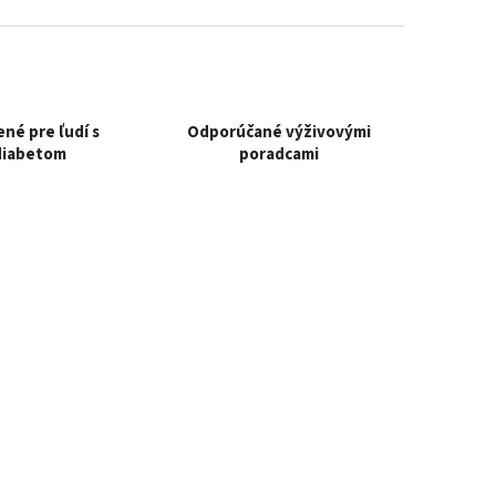
né pre ľudí s
Odporúčané výživovými
diabetom
poradcami