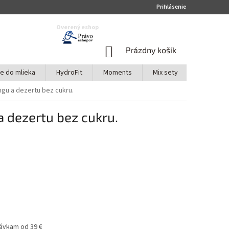
Prihlásenie
Overený eshop
NÁKUPNÝ
Prázdny košík
KOŠÍK
te do mlieka
HydroFit
Moments
Mix sety
Akciové s
ngu a dezertu bez cukru.
a dezertu bez cukru.
ávkam od 39 €