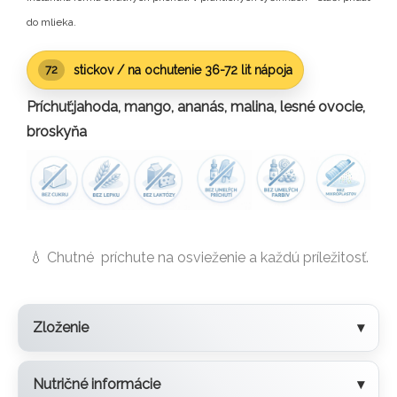
do mlieka.
stickov / na ochutenie 36-72 lit nápoja
72
Príchuť:jahoda, mango, ananás, malina, lesné ovocie,
broskyňa
💧 Chutné príchute na osvieženie a každú príležitosť.
Zloženie
Nutričné informácie