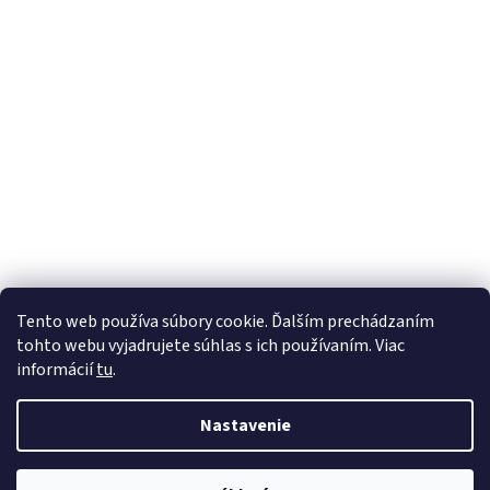
Tento web používa súbory cookie. Ďalším prechádzaním
tohto webu vyjadrujete súhlas s ich používaním. Viac
informácií
tu
.
Nastavenie
Vytvoril Shoptet