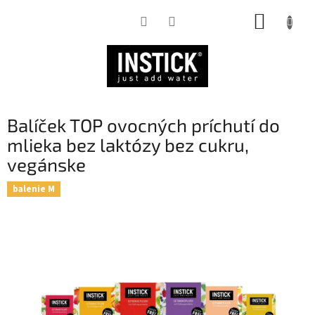
Prejsť
NÁKUP
na
obsah
KOŠÍK
Balíček TOP ovocných príchutí do
mlieka bez laktózy bez cukru,
vegánske
balenie M