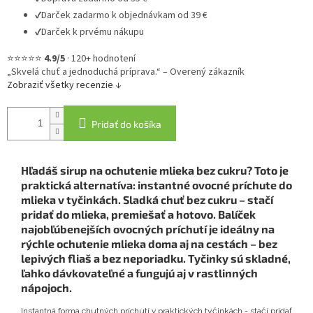
✔
Darček zadarmo k objednávkam od 39 €
✔
Darček k prvému nákupu
⭐⭐⭐⭐⭐
4.9/5
·
120+ hodnotení
„Skvelá chuť a jednoduchá príprava.“ – Overený zákazník
Zobraziť všetky recenzie ↓
Pridať do košíka
Hľadáš sirup na ochutenie mlieka bez cukru? Toto je
praktická alternatíva: instantné ovocné príchute do
mlieka v tyčinkách. Sladká chuť bez cukru – stačí
pridať do mlieka, premiešať a hotovo. Balíček
najobľúbenejších ovocných príchutí je ideálny na
rýchle ochutenie mlieka doma aj na cestách – bez
lepivých fliaš a bez neporiadku. Tyčinky sú skladné,
ľahko dávkovateľné a fungujú aj v rastlinných
nápojoch.
Instantná forma chutných príchutí v praktických tyčinkách - stačí pridať