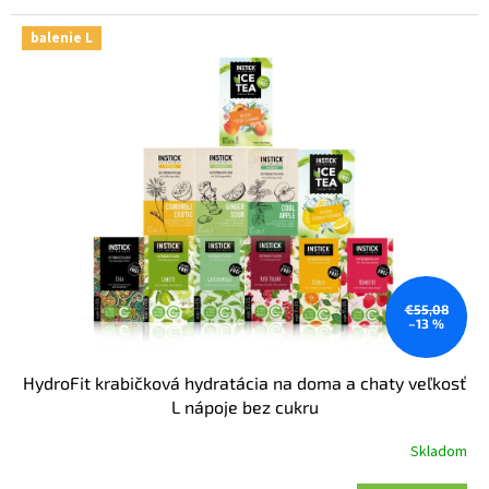
balenie L
€55,08
–13 %
HydroFit krabičková hydratácia na doma a chaty veľkosť
L nápoje bez cukru
Skladom