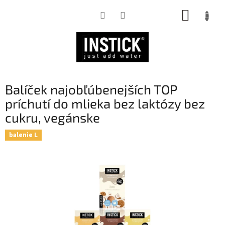
Prejsť
NÁKUP
na
obsah
KOŠÍK
Balíček najobľúbenejších TOP
príchutí do mlieka bez laktózy bez
cukru, vegánske
balenie L