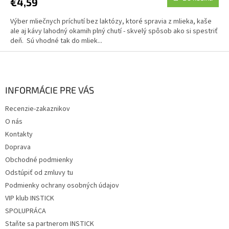
€4,59
Výber mliečnych príchutí bez laktózy, ktoré spravia z mlieka, kaše
ale aj kávy lahodný okamih plný chutí - skvelý spôsob ako si spestriť
deň. Sú vhodné tak do mliek...
Z
á
p
ä
INFORMÁCIE PRE VÁS
t
Recenzie-zakaznikov
i
O nás
e
Kontakty
Doprava
Obchodné podmienky
Odstúpiť od zmluvy tu
Podmienky ochrany osobných údajov
VIP klub INSTICK
SPOLUPRÁCA
Staňte sa partnerom INSTICK