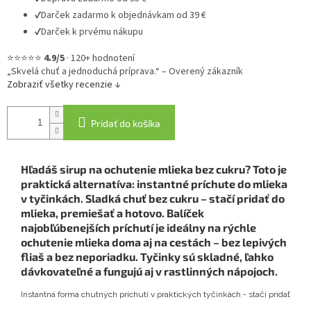
✔
Darček zadarmo k objednávkam od 39 €
✔
Darček k prvému nákupu
⭐⭐⭐⭐⭐
4.9/5
·
120+ hodnotení
„Skvelá chuť a jednoduchá príprava.“ – Overený zákazník
Zobraziť všetky recenzie ↓
Pridať do košíka
Hľadáš sirup na ochutenie mlieka bez cukru? Toto je
praktická alternatíva: instantné príchute do mlieka
v tyčinkách. Sladká chuť bez cukru – stačí pridať do
mlieka, premiešať a hotovo. Balíček
najobľúbenejších príchutí je ideálny na rýchle
ochutenie mlieka doma aj na cestách – bez lepivých
fliaš a bez neporiadku. Tyčinky sú skladné, ľahko
dávkovateľné a fungujú aj v rastlinných nápojoch.
Instantná forma chutných príchutí v praktických tyčinkách - stačí pridať