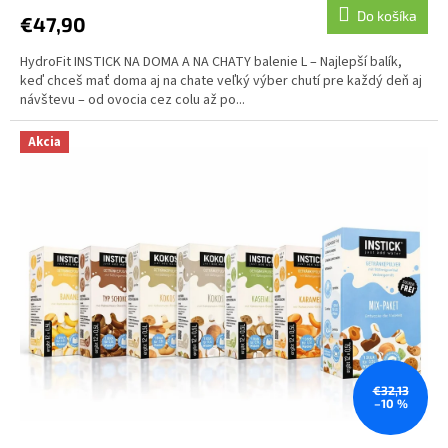
Do košíka
€47,90
HydroFit INSTICK NA DOMA A NA CHATY balenie L – Najlepší balík,
keď chceš mať doma aj na chate veľký výber chutí pre každý deň aj
návštevu – od ovocia cez colu až po...
Akcia
€32,13
–10 %