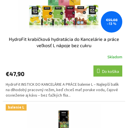
€55,08
–13 %
HydroFit krabičková hydratácia do Kancelárie a práce
veľkosť L nápoje bez cukru
Skladom
Do košíka
€47,90
HydroFit INSTICK DO KANCELÁRIE A PRÁCE balenie L – Najlepší balík
na dlhodobý pracovný režim, keď chceš mať poruke vodu, čajové
osvieženie aj kávu – bez ťažkých flia...
balenie L