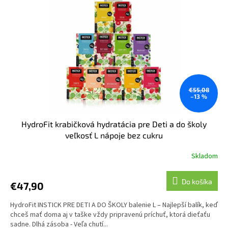
€55,08
–13 %
HydroFit krabičková hydratácia pre Deti a do školy
veľkosť L nápoje bez cukru
Skladom
Do košíka
€47,90
HydroFit INSTICK PRE DETI A DO ŠKOLY balenie L – Najlepší balík, keď
chceš mať doma aj v taške vždy pripravenú príchuť, ktorá dieťaťu
sadne. Dlhá zásoba - Veľa chutí...