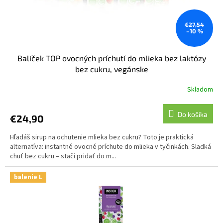
€27,54
–10 %
Balíček TOP ovocných príchutí do mlieka bez laktózy
bez cukru, vegánske
Skladom
Do košíka
€24,90
Hľadáš sirup na ochutenie mlieka bez cukru? Toto je praktická
alternatíva: instantné ovocné príchute do mlieka v tyčinkách. Sladká
chuť bez cukru – stačí pridať do m...
balenie L