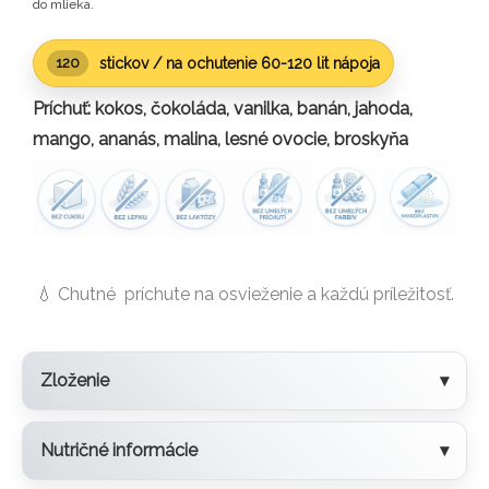
do mlieka.
stickov / na ochutenie 60-120 lit nápoja
120
Príchuť: kokos, čokoláda, vanilka, banán, jahoda,
mango, ananás, malina, lesné ovocie, broskyňa
💧 Chutné príchute na osvieženie a každú príležitosť.
Zloženie
Nutričné informácie