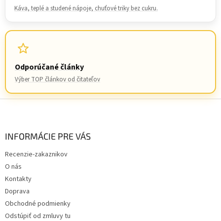
Káva, teplé a studené nápoje, chuťové triky bez cukru.
Odporúčané články
Výber TOP článkov od čitateľov
Z
á
p
ä
INFORMÁCIE PRE VÁS
t
Recenzie-zakaznikov
i
O nás
e
Kontakty
Doprava
Obchodné podmienky
Odstúpiť od zmluvy tu